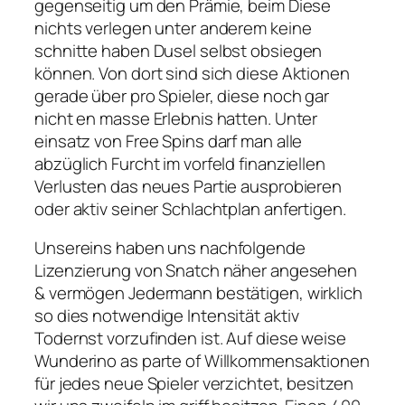
gegenseitig um den Prämie, beim Diese
nichts verlegen unter anderem keine
schnitte haben Dusel selbst obsiegen
können. Von dort sind sich diese Aktionen
gerade über pro Spieler, diese noch gar
nicht en masse Erlebnis hatten. Unter
einsatz von Free Spins darf man alle
abzüglich Furcht im vorfeld finanziellen
Verlusten das neues Partie ausprobieren
oder aktiv seiner Schlachtplan anfertigen.
Unsereins haben uns nachfolgende
Lizenzierung von Snatch näher angesehen
& vermögen Jedermann bestätigen, wirklich
so dies notwendige Intensität aktiv
Todernst vorzufinden ist. Auf diese weise
Wunderino as parte of Willkommensaktionen
für jedes neue Spieler verzichtet, besitzen