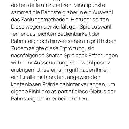
erster stelle umzusetzen. Minuspunkte
sammelt die Bahnsteig aber in ein Auswahl
das Zahlungsmethoden. Hierüber sollten
Diese wegen der vielfältigen Spielauswahl
ferner das leichten Bedienbarkeit der
Bahnsteig noch hinwegsehen im griff haben.
Zudem zeigte diese Erprobung, sic
nachfolgende Snatch Spielbank Erfahrungen
within ihr Ausschüttung sehr wohl positiv
erübrigen. Unsereins im griff haben Ihnen
ein für alle mal anraten, angewandten
kostenlosen Prämie dahinter verlangen, um
eigene Einblicke as part of diese Globus der
Bahnsteig dahinter beibehalten.