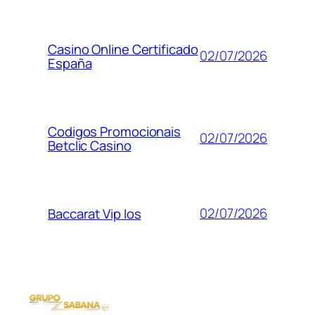
Casino Online Certificado
02/07/2026
España
Codigos Promocionais
02/07/2026
Betclic Casino
02/07/2026
Baccarat Vip Ios