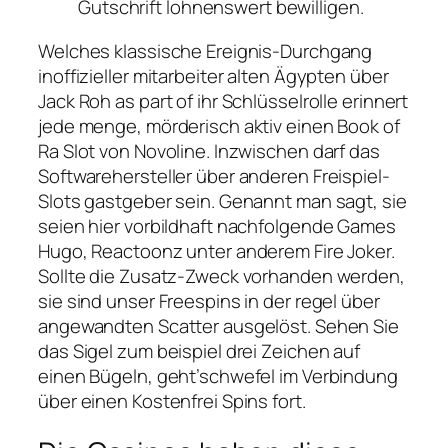
Gutschrift lohnenswert bewilligen.
Welches klassische Ereignis-Durchgang
inoffizieller mitarbeiter alten Ägypten über
Jack Roh as part of ihr Schlüsselrolle erinnert
jede menge, mörderisch aktiv einen Book of
Ra Slot von Novoline. Inzwischen darf das
Softwarehersteller über anderen Freispiel-
Slots gastgeber sein. Genannt man sagt, sie
seien hier vorbildhaft nachfolgende Games
Hugo, Reactoonz unter anderem Fire Joker.
Sollte die Zusatz-Zweck vorhanden werden,
sie sind unser Freespins in der regel über
angewandten Scatter ausgelöst. Sehen Sie
das Sigel zum beispiel drei Zeichen auf
einen Bügeln, geht’schwefel im Verbindung
über einen Kostenfrei Spins fort.