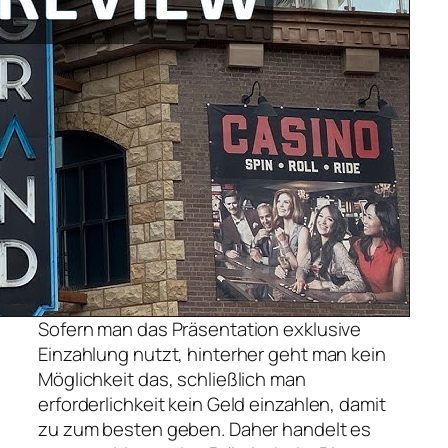
Sofern man das Präsentation exklusive
Einzahlung nutzt, hinterher geht man kein
Möglichkeit das, schließlich man
erforderlichkeit kein Geld einzahlen, damit
zu zum besten geben. Daher handelt es