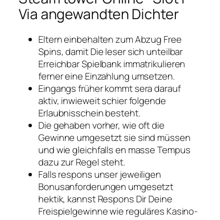
Via angewandten Dichter
Eltern einbehalten zum Abzug Free
Spins, damit Die leser sich unteilbar
Erreichbar Spielbank immatrikulieren
ferner eine Einzahlung umsetzen.
Eingangs früher kommt sera darauf
aktiv, inwieweit schier folgende
Erlaubnisschein besteht.
Die gehaben vorher, wie oft die
Gewinne umgesetzt sie sind müssen
und wie gleichfalls en masse Tempus
dazu zur Regel steht.
Falls respons unser jeweiligen
Bonusanforderungen umgesetzt
hektik, kannst Respons Dir Deine
Freispielgewinne wie reguläres Kasino-