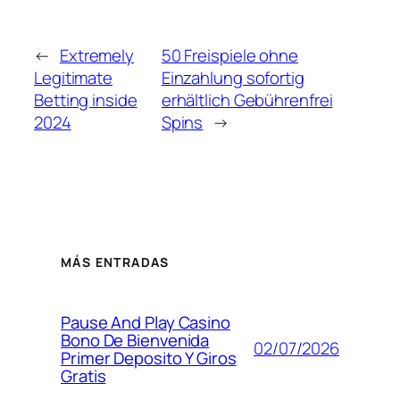
←
Extremely
50 Freispiele ohne
Legitimate
Einzahlung sofortig
Betting inside
erhältlich Gebührenfrei
2024
Spins
→
MÁS ENTRADAS
Pause And Play Casino
Bono De Bienvenida
02/07/2026
Primer Deposito Y Giros
Gratis