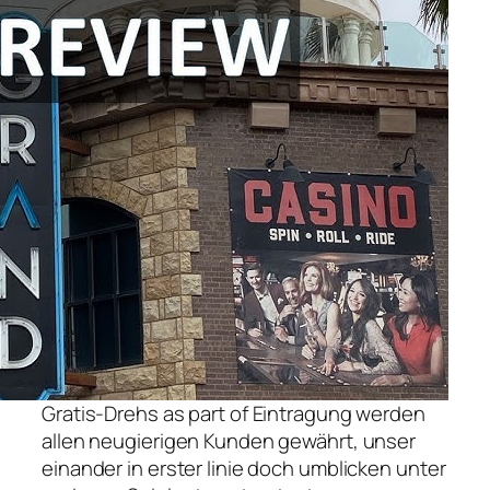
Gratis-Drehs as part of Eintragung werden
allen neugierigen Kunden gewährt, unser
einander in erster linie doch umblicken unter