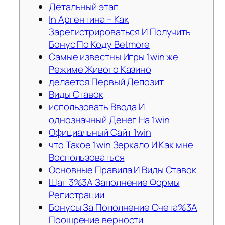
Детальный этап
In Аргентина – Как
Зарегистрироваться И Получить
Бонус По Коду Betmore
Самые известны Игры 1win же
Режиме Живого Казино
делается Первый Депозит
Виды Ставок
использовать Ввода И
однозначный Денег На 1win
Официальный Сайт 1win
что Такое 1win Зеркало И Как мне
Воспользоваться
Основные Правила И Виды Ставок
Шаг 3%3A Заполнение Формы
Регистрации
Бонусы За Пополнение Счета%3A
Поощрение верности