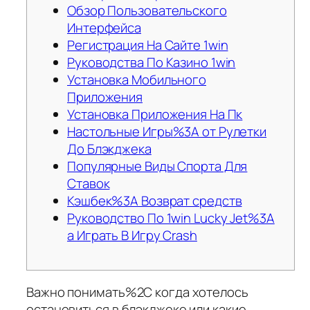
Обзор Пользовательского
Интерфейса
Регистрация На Сайте 1win
Руководства По Казино 1win
Установка Мобильного
Приложения
Установка Приложения На Пк
Настольные Игры%3A от Рулетки
До Блэкджека
Популярные Виды Спорта Для
Ставок
Кэшбек%3A Возврат средств
Руководство По 1win Lucky Jet%3A
а Играть В Игру Crash
Важно понимать%2C когда хотелось
остановиться в блэкджеке или какие