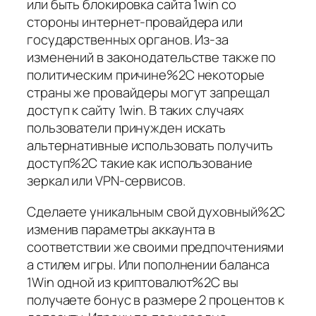
или быть блокировка сайта 1win со
стороны интернет-провайдера или
государственных органов. Из-за
изменений в законодательстве также по
политическим причине%2C некоторые
страны же провайдеры могут запрещал
доступ к сайту 1win. В таких случаях
пользователи принужден искать
альтернативные использовать получить
доступ%2C такие как использование
зеркал или VPN-сервисов.
Сделаете уникальным свой духовный%2C
изменив параметры аккаунта в
соответствии же своими предпочтениями
а стилем игры. Или пополнении баланса
1Win одной из криптовалют%2C вы
получаете бонус в размере 2 процентов к