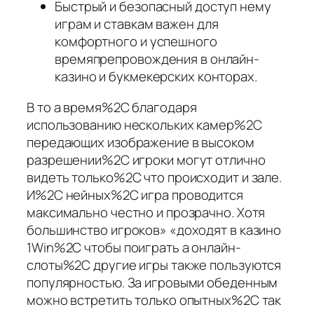
Быстрый и безопасный доступ нему
играм и ставкам важен для
комфортного и успешного
времяпрепровождения в онлайн-
казино и букмекерских конторах.
В то а время%2C благодаря
использованию нескольких камер%2C
передающих изображение в высоком
разрешении%2C игроки могут отлично
видеть только%2C что происходит и зале.
И%2C нейных%2C игра проводится
максимально честно и прозрачно. Хотя
большинство игроков» «доходят в казино
1Win%2C чтобы поиграть а онлайн-
слоты%2C другие игры также пользуются
популярностью. За игровыми обеденным
можно встретить только опытных%2C так