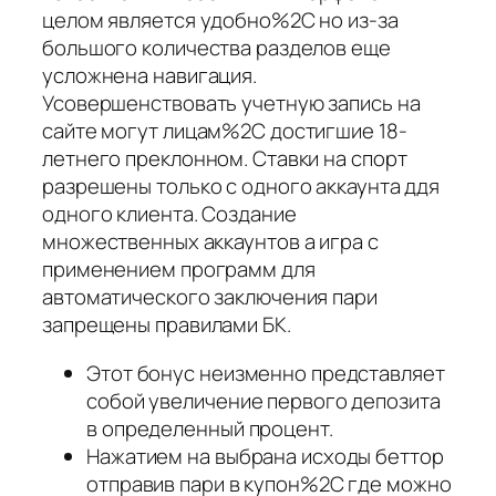
целом является удобно%2C но из-за
большого количества разделов еще
усложнена навигация.
Усовершенствовать учетную запись на
сайте могут лицам%2C достигшие 18-
летнего преклонном. Ставки на спорт
разрешены только с одного аккаунта ддя
одного клиента. Создание
множественных аккаунтов а игра с
применением программ для
автоматического заключения пари
запрещены правилами БК.
Этот бонус неизменно представляет
собой увеличение первого депозита
в определенный процент.
Нажатием на выбрана исходы беттор
отправив пари в купон%2C где можно