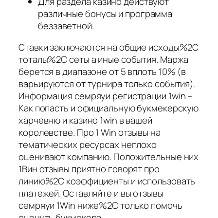
Для раздела казино действуют
различные бонусы и программа
беззаветной.
Ставки заключаются на общие исходы%2C
тоталы%2C сеты а иные события. Маржа
берется в диапазоне от 5 вплоть 10% (в
варьируются от турнира только события).
Информация семряуи регистрации 1win –
Как попасть и официальную букмекерскую
харчевню и казино 1win в вашей
королевстве. Про 1 Win отзывы на
тематических ресурсах неплохо
оценивают компанию. Положительные них
1Вин отзывы приятно говорят про
линию%2C коэффициенты и использовать
платежей. Оставляйте и вы отзывы
семряуи 1Win ниже%2C только помочь
оценить букмекера.