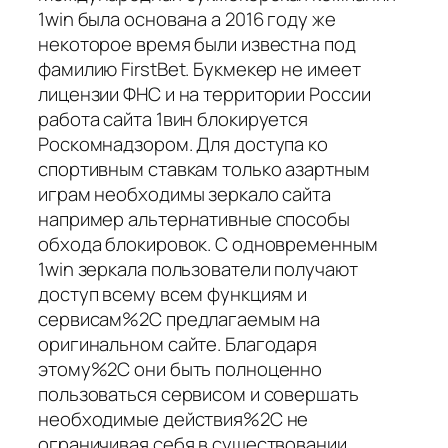
1win была основана а 2016 году же
некоторое время были известна под
фамилию FirstBet. Букмекер не имеет
лицензии ФНС и на территории России
работа сайта 1вин блокируется
Роскомнадзором. Для доступа ко
спортивным ставкам только азартным
играм необходимы зеркало сайта
например альтернативные способы
обхода блокировок. С одновременным
1win зеркала пользователи получают
доступ всему всем функциям и
сервисам%2C предлагаемым на
оригинальном сайте. Благодаря
этому%2C они быть полноценно
пользоваться сервисом и совершать
необходимые действия%2C не
ограничивая себя в существовании.