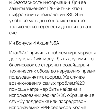
и безопасность информации. Дли ее
защиты заменяет 128-битный ключ
шифрования и технологии SSL. Эти
удобные методы позволяют быстро
только легко перевести деньги на ваш
счет.
Ин Бонусы И Акции%3A
Итак%2C причины проблем киромарусом
доступом к 1win могут быть другими — от
блокировок со стороны провайдера и
технических сбоев до нарушения правил
пользования платформы. Же случае
возникновения самых проблем%2C
помощь например быть найдена и
использовании зеркал%2C обращении в
службу поддержке или посредством
используемых VPN-сервисов. Кроме