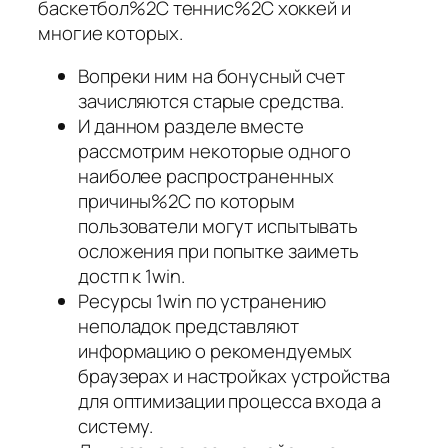
баскетбол%2C теннис%2C хоккей и
многие которых.
Вопреки ним на бонусный счет
зачисляются старые средства.
И данном разделе вместе
рассмотрим некоторые одного
наиболее распространенных
причины%2C по которым
пользователи могут испытывать
осложения при попытке заиметь
достп к 1win.
Ресурсы 1win по устранению
неполадок представляют
информацию о рекомендуемых
браузерах и настройках устройства
для оптимизации процесса входа а
систему.