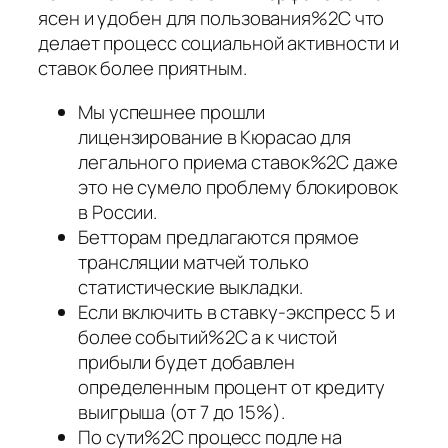
ясен и удобен для пользования%2C что
делает процесс социальной активности и
ставок более приятным.
Мы успешнее прошли
лицензирование в Кюрасао для
легального приема ставок%2C даже
это не сумело проблему блокировок
в России.
Бетторам предлагаются прямое
трансляции матчей только
статистические выкладки.
Если включить в ставку-экспресс 5 и
более событий%2C а к чистой
прибыли будет добавлен
определенным процент от кредиту
выигрыша (от 7 до 15%).
По сути%2C процесс подле на