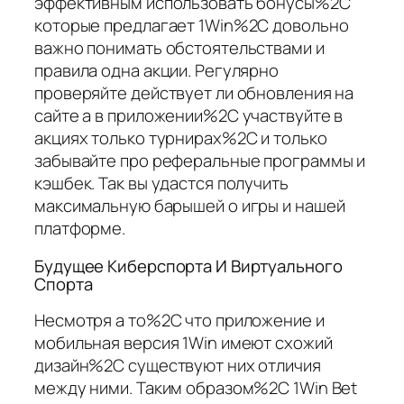
эффективным использовать бонусы%2C
которые предлагает 1Win%2C довольно
важно понимать обстоятельствами и
правила одна акции. Регулярно
проверяйте действует ли обновления на
сайте а в приложении%2C участвуйте в
акциях только турнирах%2C и только
забывайте про реферальные программы и
кэшбек. Так вы удастся получить
максимальную барышей о игры и нашей
платформе.
Будущее Киберспорта И Виртуального
Спорта
Несмотря а то%2C что приложение и
мобильная версия 1Win имеют схожий
дизайн%2C существуют них отличия
между ними. Таким образом%2C 1Win Bet