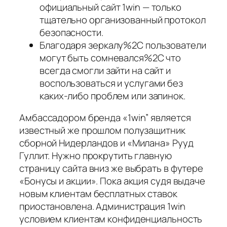
официальный сайт 1win — только
тщательно организованный протокол
безопасности.
Благодаря зеркалу%2C пользователи
могут быть сомневался%2C что
всегда смогли зайти на сайт и
воспользоваться и услугами без
каких-либо проблем или запинок.
Амбассадором бренда «1win” является
известный же прошлом полузащитник
сборной Нидерландов и «Милана» Рууд
Гуллит. Нужно прокрутить главную
страницу сайта вниз же выбрать в футере
«Бонусы и акции». Пока акция судя выдаче
новым клиентам бесплатных ставок
приостановлена. Администрация 1win
условием клиентам конфиденциальность