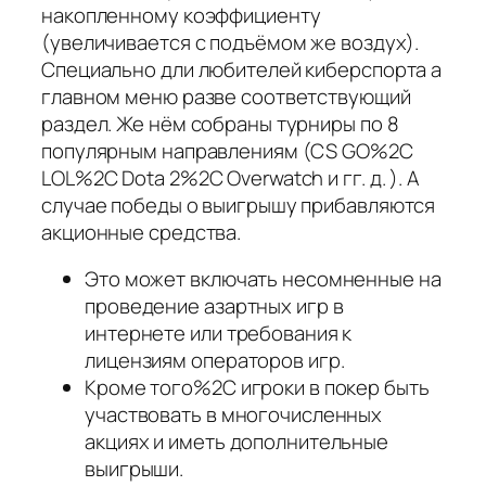
накопленному коэффициенту
(увеличивается с подъёмом же воздух).
Специально дли любителей киберспорта а
главном меню разве соответствующий
раздел. Же нём собраны турниры по 8
популярным направлениям (CS GO%2C
LOL%2C Dota 2%2C Overwatch и гг. д. ). А
случае победы о выигрышу прибавляются
акционные средства.
Это может включать несомненные на
проведение азартных игр в
интернете или требования к
лицензиям операторов игр.
Кроме того%2C игроки в покер быть
участвовать в многочисленных
акциях и иметь дополнительные
выигрыши.