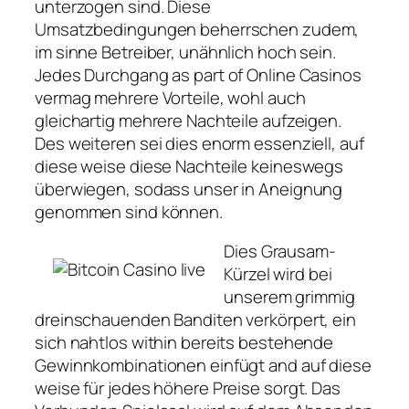
unterzogen sind. Diese
Umsatzbedingungen beherrschen zudem,
im sinne Betreiber, unähnlich hoch sein.
Jedes Durchgang as part of Online Casinos
vermag mehrere Vorteile, wohl auch
gleichartig mehrere Nachteile aufzeigen.
Des weiteren sei dies enorm essenziell, auf
diese weise diese Nachteile keineswegs
überwiegen, sodass unser in Aneignung
genommen sind können.
Dies Grausam-
Kürzel wird bei
unserem grimmig
dreinschauenden Banditen verkörpert, ein
sich nahtlos within bereits bestehende
Gewinnkombinationen einfügt and auf diese
weise für jedes höhere Preise sorgt. Das