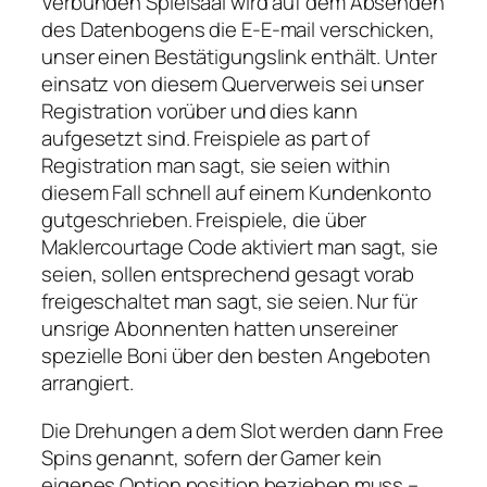
Verbunden Spielsaal wird auf dem Absenden
des Datenbogens die E-E-mail verschicken,
unser einen Bestätigungslink enthält. Unter
einsatz von diesem Querverweis sei unser
Registration vorüber und dies kann
aufgesetzt sind. Freispiele as part of
Registration man sagt, sie seien within
diesem Fall schnell auf einem Kundenkonto
gutgeschrieben. Freispiele, die über
Maklercourtage Code aktiviert man sagt, sie
seien, sollen entsprechend gesagt vorab
freigeschaltet man sagt, sie seien. Nur für
unsrige Abonnenten hatten unsereiner
spezielle Boni über den besten Angeboten
arrangiert.
Die Drehungen a dem Slot werden dann Free
Spins genannt, sofern der Gamer kein
eigenes Option position beziehen muss –