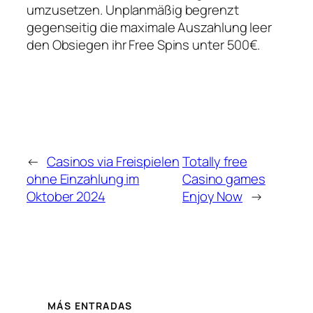
umzusetzen. Unplanmäßig begrenzt
gegenseitig die maximale Auszahlung leer
den Obsiegen ihr Free Spins unter 500€.
←
Casinos via Freispielen
Totally free
ohne Einzahlung im
Casino games
Oktober 2024
Enjoy Now
→
MÁS ENTRADAS