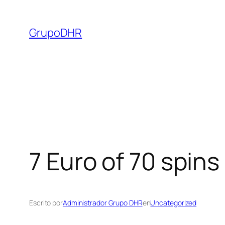
Saltar
al
GrupoDHR
contenido
7 Euro of 70 spins
Escrito por
Administrador Grupo DHR
en
Uncategorized