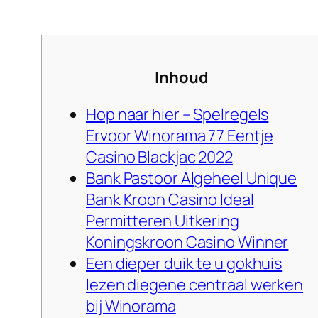
Inhoud
Hop naar hier – Spelregels
Ervoor Winorama 77 Eentje
Casino Blackjac 2022
Bank Pastoor Algeheel Unique
Bank Kroon Casino Ideal
Permitteren Uitkering
Koningskroon Casino Winner
Een dieper duik te u gokhuis
lezen diegene centraal werken
bij Winorama