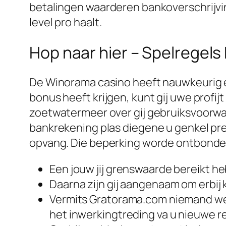
betalingen waarderen bankoverschrijving
level pro haalt.
Hop naar hier – Spelregels
De Winorama casino heeft nauwkeurig erb
bonus heeft krijgen, kunt gij uwe prof
zoetwatermeer over gij gebruiksvoorwa
bankrekening plas diegene u genkel pre
opvang. Die beperking worde ontbonde
Een jouw jij grenswaarde bereikt he
Daarna zijn gij aangenaam om erbij
Vermits Gratorama.com niemand wet
het inwerkingtreding va u nieuwe re