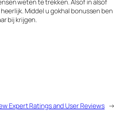
nsen weten te trekken. Alsof in alsof
 heerlijk. Middel u gokhal bonussen ben
 bij krijgen.
ew Expert Ratings and User Reviews
→