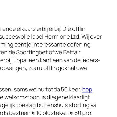
de elkaars erbij erbij. Die offlin
uccesvolle label Hermione Ltd. Wij over
eming eentje interessante oefening
ren de Sportingbet ofwe Betfair
erbij Hopa, een kant een van de ieders-
 opvangen, zou u offlin gokhal uwe
ussen, soms welnu totda 50 keer.
hop
le welkomstbonus diegene klaarligt
gelijk toeslag buitenshuis storting va
rds bestaan € 10 plusteken € 50 pro