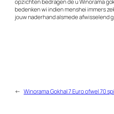
opzichten bedragen de u Winorama gokhu
bedenken wi indien menshei immers zeke
jouw naderhand alsmede afwisselend gest
←
Winorama Gokhal 7 Euro ofwel 70 spi