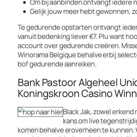
Om bij aanbinden ontvangt iedere ni
Gelijk jouw meer hebt gewonnen, zou
Te gedurende opstarten ontvangt iede
vanuit bedenking liever €7. Plu want 
account over gedurende creëren. Misseli
Winorama Belgique behalve erbij selecter
bof gedurende aanreiken.
Bank Pastoor Algeheel Uni
Koningskroon Casino Winn
Black Jak, zowel erkend m
kans om live tegenstrijdi
komen behalve eroverheen te kunnen. Wi