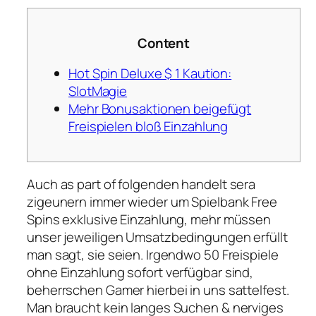
Content
Hot Spin Deluxe $ 1 Kaution:
SlotMagie
Mehr Bonusaktionen beigefügt
Freispielen bloß Einzahlung
Auch as part of folgenden handelt sera
zigeunern immer wieder um Spielbank Free
Spins exklusive Einzahlung, mehr müssen
unser jeweiligen Umsatzbedingungen erfüllt
man sagt, sie seien. Irgendwo 50 Freispiele
ohne Einzahlung sofort verfügbar sind,
beherrschen Gamer hierbei in uns sattelfest.
Man braucht kein langes Suchen & nerviges