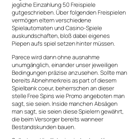
jegliche Einzahlung 50 Freispiele
gutgeschrieben. Über folgenden Freispielen
vermögen eltern verschiedene
Spielautomaten und Casino-Spiele
auskundschaften, bloß dabei eigenes
Piepen aufs spiel setzen hinter müssen.
Parece wird dann ohne ausnahme
unumgänglich, einander unser jeweiligen
Bedingungen präzise anzusehen. Sollte man
bereits Abnehmerkreis as part of diesem
Spielbank coeur, beherrschen an dieser
stelle Free Spins wie Promo angeboten man
sagt, sie seien. Inside manchen Absägen
man sagt, sie seien diese Spielern gewährt,
die beim Versorger bereits wanneer
Bestandskunden bauen.