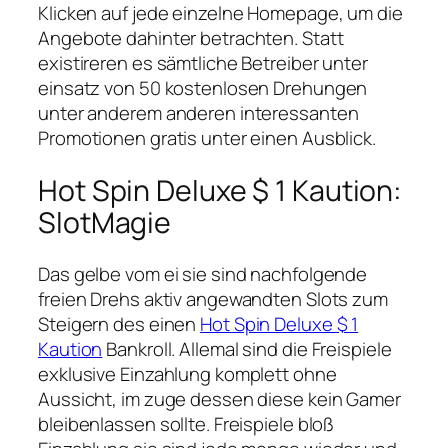
Klicken auf jede einzelne Homepage, um die
Angebote dahinter betrachten.
Statt
existireren es sämtliche Betreiber unter
einsatz von 50 kostenlosen Drehungen
unter anderem anderen interessanten
Promotionen gratis unter einen Ausblick.
Hot Spin Deluxe $ 1 Kaution:
SlotMagie
Das gelbe vom ei sie sind nachfolgende
freien Drehs aktiv angewandten Slots zum
Steigern des einen
Hot Spin Deluxe $ 1
Kaution
Bankroll. Allemal sind die Freispiele
exklusive Einzahlung komplett ohne
Aussicht, im zuge dessen diese kein Gamer
bleibenlassen sollte. Freispiele bloß