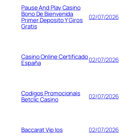
Pause And Play Casino
Bono De Bienvenida
02/07/2026
Primer Deposito Y Giros
Gratis
Casino Online Certificado
02/07/2026
España
Codigos Promocionais
02/07/2026
Betclic Casino
02/07/2026
Baccarat Vip Ios