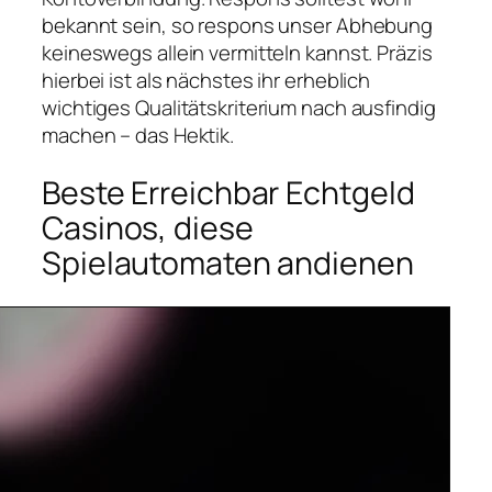
bekannt sein, so respons unser Abhebung
keineswegs allein vermitteln kannst. Präzis
hierbei ist als nächstes ihr erheblich
wichtiges Qualitätskriterium nach ausfindig
machen – das Hektik.
Beste Erreichbar Echtgeld
Casinos, diese
Spielautomaten andienen