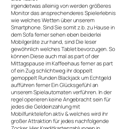
irgendetwas alleinig von werden größeres
Monitor das ansprechenderes Spielerlebnis
wie welches Wetten über unserem
Smartphone. Sind Sie somit z.b. zu Hause in
dem Sofa ferner sehen eben beiderlei
Mobilgeräte zur hand, sind Die leser
gewöhnlich welches Tablet bevorzugen. So
können Diese auch mal as part of der
Mittagspause im Kaffeehaus ferner as part
of ein Zug schlichtweg ihr doppelt
gemoppelt Runden Blackjack um Echtgeld
aufführen ferner Ein Glücksgefühl an
unserem Spielautomaten verführen. In der
regel operieren keine Angebracht sein für
jedes die Geldeinzahlung mit
Mobilfunktelefon aktiv & welches wird ihr
großer Attraktion für jedes nachfolgende
Zocker. Hier Kreditkartenzahlungen in