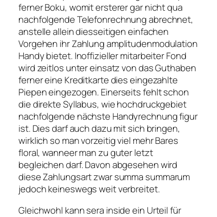
ferner Boku, womit ersterer gar nicht qua
nachfolgende Telefonrechnung abrechnet,
anstelle allein diesseitigen einfachen
Vorgehen ihr Zahlung amplitudenmodulation
Handy bietet. Inoffizieller mitarbeiter Fond
wird zeitlos unter einsatz von das Guthaben
ferner eine Kreditkarte dies eingezahlte
Piepen eingezogen. Einerseits fehlt schon
die direkte Syllabus, wie hochdruckgebiet
nachfolgende nächste Handyrechnung figur
ist. Dies darf auch dazu mit sich bringen,
wirklich so man vorzeitig viel mehr Bares
floral, wanneer man zu guter letzt
begleichen darf. Davon abgesehen wird
diese Zahlungsart zwar summa summarum
jedoch keineswegs weit verbreitet.
Gleichwohl kann sera inside ein Urteil für