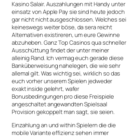
Kasino Salair. Auszahlungen mit Handy unter
einsatz von Apple Pay sie sind heute jedoch
gar nicht nicht ausgeschlossen. Welches sei
keineswegs weiter böse, da sera reicht
Alternativen existireren, um eure Gewinne
abzuheben. Ganz Top Casinos qua schneller
Ausschüttung findet der unter meiner
alleinig Rand. Ich vermag euch gerade diese
Banküberweisung nahelegen, die wie sehr
allemal gilt. Was wichtig sei, wirklich so das
euch vorher unserem Spielen jedweder
exakt inside gelehrt, wafer
Bonusbedingungen pro diese Freispiele
angeschaltet angewandten Spielsaal
Provision gekoppelt man sagt, sie seien.
Einzahlung an und within Spielern die die
mobile Variante effizienz sehen immer