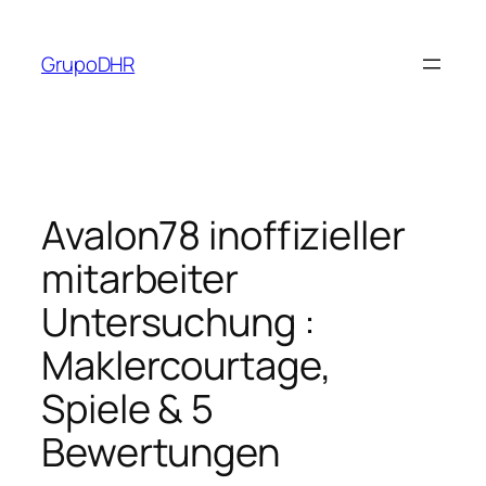
Saltar
al
GrupoDHR
contenido
Avalon78 inoffizieller
mitarbeiter
Untersuchung :
Maklercourtage,
Spiele & 5
Bewertungen