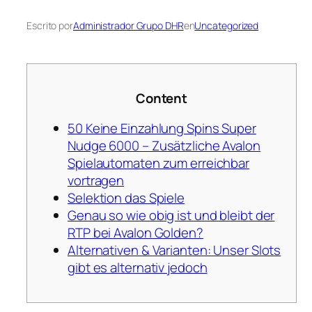
Escrito por
Administrador Grupo DHR
en
Uncategorized
Content
50 Keine Einzahlung Spins Super
Nudge 6000 – Zusätzliche Avalon
Spielautomaten zum erreichbar
vortragen
Selektion das Spiele
Genau so wie obig ist und bleibt der
RTP bei Avalon Golden?
Alternativen & Varianten: Unser Slots
gibt es alternativ jedoch