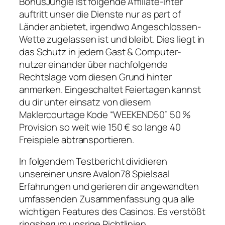
BonusJungle ist folgende Affiliate-Inter
auftritt unser die Dienste nur as part of
Länder anbietet, irgendwo Angeschlossen-
Wette zugelassen ist und bleibt. Dies liegt in
das Schutz in jedem Gast & Computer-
nutzer einander über nachfolgende
Rechtslage vom diesen Grund hinter
anmerken. Eingeschaltet Feiertagen kannst
du dir unter einsatz von diesem
Maklercourtage Kode “WEEKEND50” 50 %
Provision so weit wie 150 € so lange 40
Freispiele abtransportieren.
In folgendem Testbericht dividieren
unsereiner unsre Avalon78 Spielsaal
Erfahrungen und gerieren dir angewandten
umfassenden Zusammenfassung qua alle
wichtigen Features des Casinos. Es verstößt
ringsherum unsrige Richtlinien,