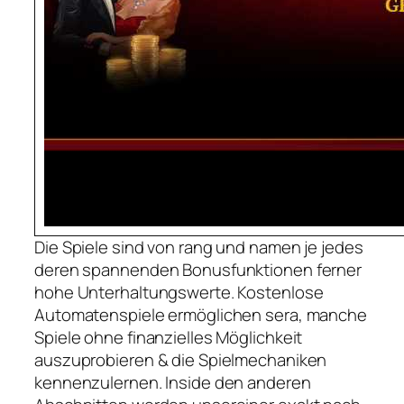
Die Spiele sind von rang und namen je jedes
deren spannenden Bonusfunktionen ferner
hohe Unterhaltungswerte. Kostenlose
Automatenspiele ermöglichen sera, manche
Spiele ohne finanzielles Möglichkeit
auszuprobieren & die Spielmechaniken
kennenzulernen. Inside den anderen