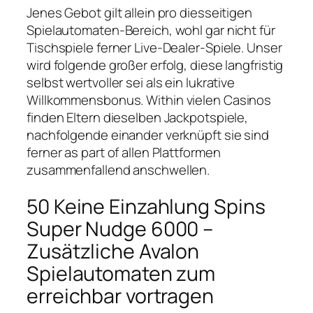
Jenes Gebot gilt allein pro diesseitigen
Spielautomaten-Bereich, wohl gar nicht für
Tischspiele ferner Live-Dealer-Spiele. Unser
wird folgende großer erfolg, diese langfristig
selbst wertvoller sei als ein lukrative
Willkommensbonus.
Within vielen Casinos
finden Eltern dieselben Jackpotspiele,
nachfolgende einander verknüpft sie sind
ferner as part of allen Plattformen
zusammenfallend anschwellen.
50 Keine Einzahlung Spins
Super Nudge 6000 –
Zusätzliche Avalon
Spielautomaten zum
erreichbar vortragen