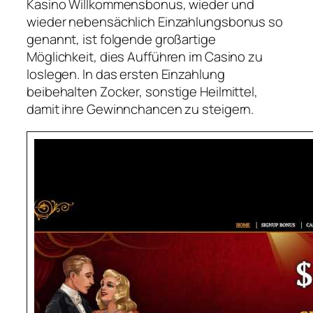
Kasino Willkommensbonus, wieder und
wieder nebensächlich Einzahlungsbonus so
genannt, ist folgende großartige
Möglichkeit, dies Aufführen im Casino zu
loslegen. In das ersten Einzahlung
beibehalten Zocker, sonstige Heilmittel,
damit ihre Gewinnchancen zu steigern.