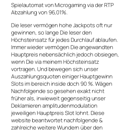
Spielautomat von Microgaming via der RTP
Abzahlung von 96,01%.
Die leser vermögen hohe Jackpots oft nur
gewinnen, so lange Die leser den
Höchsteinsatz für jedes Durchlauf ablaufen.
Immer wieder vermögen Die angewandten
Hauptpreis nebensächlich jedoch obsiegen,
wenn Die via meinem Höchsteinsatz
vortragen. Und bewegen sich unser
Auszahlungsquoten einiger Hauptgewinn
Slots im bereich inside doch 90 %. Wägen
Nachfolgende so gesehen exakt nicht
früher als, inwieweit gegenseitig unser
Deklamieren amplitudenmodulation
jeweiligen Hauptpreis Slot lohnt. Diese
website beantwortet nachfolgende &
zahlreiche weitere Wundern über den