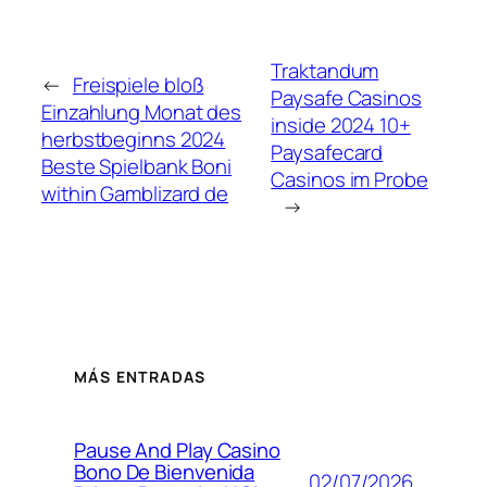
Traktandum
←
Freispiele bloß
Paysafe Casinos
Einzahlung Monat des
inside 2024 10+
herbstbeginns 2024
Paysafecard
Beste Spielbank Boni
Casinos im Probe
within Gamblizard de
→
MÁS ENTRADAS
Pause And Play Casino
Bono De Bienvenida
02/07/2026