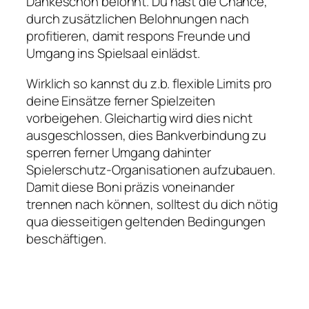
Dankeschön belohnt. Du hast die Chance,
durch zusätzlichen Belohnungen nach
profitieren, damit respons Freunde und
Umgang ins Spielsaal einlädst.
Wirklich so kannst du z.b. flexible Limits pro
deine Einsätze ferner Spielzeiten
vorbeigehen. Gleichartig wird dies nicht
ausgeschlossen, dies Bankverbindung zu
sperren ferner Umgang dahinter
Spielerschutz-Organisationen aufzubauen.
Damit diese Boni präzis voneinander
trennen nach können, solltest du dich nötig
qua diesseitigen geltenden Bedingungen
beschäftigen.