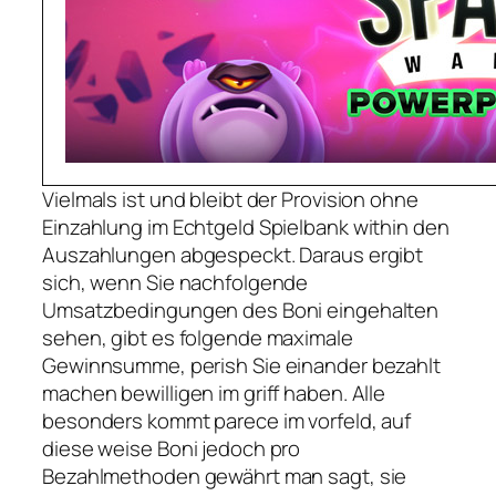
Vielmals ist und bleibt der Provision ohne
Einzahlung im Echtgeld Spielbank within den
Auszahlungen abgespeckt. Daraus ergibt
sich, wenn Sie nachfolgende
Umsatzbedingungen des Boni eingehalten
sehen, gibt es folgende maximale
Gewinnsumme, perish Sie einander bezahlt
machen bewilligen im griff haben. Alle
besonders kommt parece im vorfeld, auf
diese weise Boni jedoch pro
Bezahlmethoden gewährt man sagt, sie