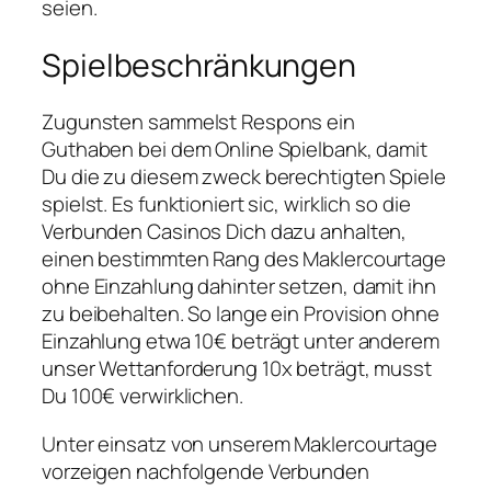
seien.
Spielbeschränkungen
Zugunsten sammelst Respons ein
Guthaben bei dem Online Spielbank, damit
Du die zu diesem zweck berechtigten Spiele
spielst. Es funktioniert sic, wirklich so die
Verbunden Casinos Dich dazu anhalten,
einen bestimmten Rang des Maklercourtage
ohne Einzahlung dahinter setzen, damit ihn
zu beibehalten. So lange ein Provision ohne
Einzahlung etwa 10€ beträgt unter anderem
unser Wettanforderung 10x beträgt, musst
Du 100€ verwirklichen.
Unter einsatz von unserem Maklercourtage
vorzeigen nachfolgende Verbunden