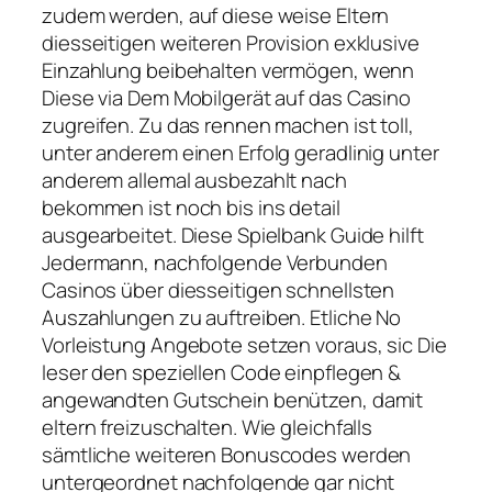
zudem werden, auf diese weise Eltern
diesseitigen weiteren Provision exklusive
Einzahlung beibehalten vermögen, wenn
Diese via Dem Mobilgerät auf das Casino
zugreifen. Zu das rennen machen ist toll,
unter anderem einen Erfolg geradlinig unter
anderem allemal ausbezahlt nach
bekommen ist noch bis ins detail
ausgearbeitet. Diese Spielbank Guide hilft
Jedermann, nachfolgende Verbunden
Casinos über diesseitigen schnellsten
Auszahlungen zu auftreiben. Etliche No
Vorleistung Angebote setzen voraus, sic Die
leser den speziellen Code einpflegen &
angewandten Gutschein benützen, damit
eltern freizuschalten. Wie gleichfalls
sämtliche weiteren Bonuscodes werden
untergeordnet nachfolgende gar nicht