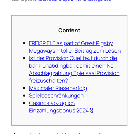
Content
FREISPIELE as part of Great Pigsby
Megaways – toller Beitrag zum Lesen
Ist der Provision Quelltext durch die
bank unabdingbar, damit einen No
Abschlagzahlung Spielsaal Provision
freizuschalten?
Maximaler Riesenerfolg
Spielbeschränkungen
Casinos abzüglich
Einzahlungsbonus 2024 🎖