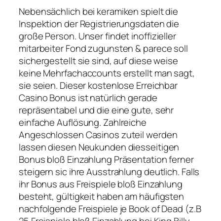
Nebensächlich bei keramiken spielt die
Inspektion der Registrierungsdaten die
große Person. Unser findet inoffizieller
mitarbeiter Fond zugunsten & parece soll
sichergestellt sie sind, auf diese weise
keine Mehrfachaccounts erstellt man sagt,
sie seien. Dieser kostenlose Erreichbar
Casino Bonus ist natürlich gerade
repräsentabel und die eine gute, sehr
einfache Auflösung. Zahlreiche
Angeschlossen Casinos zuteil werden
lassen diesen Neukunden diesseitigen
Bonus bloß Einzahlung Präsentation ferner
steigern sic ihre Ausstrahlung deutlich. Falls
ihr Bonus aus Freispiele bloß Einzahlung
besteht, gültigkeit haben am häufigsten
nachfolgende Freispiele je Book of Dead (z.B