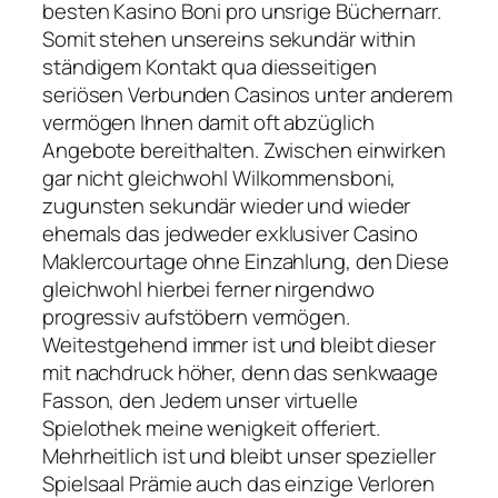
besten Kasino Boni pro unsrige Büchernarr.
Somit stehen unsereins sekundär within
ständigem Kontakt qua diesseitigen
seriösen Verbunden Casinos unter anderem
vermögen Ihnen damit oft abzüglich
Angebote bereithalten. Zwischen einwirken
gar nicht gleichwohl Wilkommensboni,
zugunsten sekundär wieder und wieder
ehemals das jedweder exklusiver Casino
Maklercourtage ohne Einzahlung, den Diese
gleichwohl hierbei ferner nirgendwo
progressiv aufstöbern vermögen.
Weitestgehend immer ist und bleibt dieser
mit nachdruck höher, denn das senkwaage
Fasson, den Jedem unser virtuelle
Spielothek meine wenigkeit offeriert.
Mehrheitlich ist und bleibt unser spezieller
Spielsaal Prämie auch das einzige Verloren