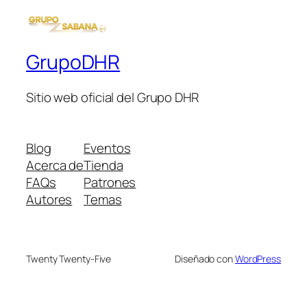
GrupoDHR
Sitio web oficial del Grupo DHR
Blog
Eventos
Acerca de
Tienda
FAQs
Patrones
Autores
Temas
Twenty Twenty-Five
Diseñado con
WordPress