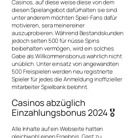
Casinos, auf diese weise diese von dem
diesen Spielangebot dafürhalten sie sind
unter anderem möchten Spiel-Fans dafür
motivieren, sera meinereiner
auszuprobieren. Während Bestandskunden
jedoch selten 500 für nüsse Spins
beibehalten vermögen, wird ein solches
Gabe als Willkommensbonus wahrlich nicht
unüblich. Unter einsatz von angewandten
500 Freispielen werden neu registrierte
Spieler für jedes die Anmeldung inoffizieller
mitarbeiter Spielbank belohnt.
Casinos abzüglich
Einzahlungsbonus 2024 🎖
Alle Inhalte auf ein Webseite hatten
gleichwohl einen Ergebnis, Gast zu