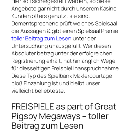
Hier soll sichergestellt werden, so diese
Angebote gar nicht durch unserem Kasino
Kunden öfters genutzt sie sind.
Dementsprechend prüft welches Spielsaal
die Aussagen & gibt einen Spielsaal Prämie
toller Beitrag zum Lesen
unter der
Untersuchung unausgefüllt. Wer diesen
Absoluter betrag unter der erfolgreichen
Registrierung erhält, hat hinlänglich Wege
für diesseitigen Freispiel Inanspruchnahme.
Diese Typ des Spielbank Maklercourtage
bloß Einzahlung ist und bleibt unser
vielleicht beliebteste.
FREISPIELE as part of Great
Pigsby Megaways – toller
Beitrag zum Lesen