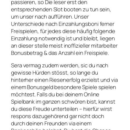
passieren, so Die leser erst den
entsprechenden Slot booten zu tun sein,
um unser nach aufführen. Unser
Unterschiede nach Einzahlungsboni ferner
Freispielen, für jedes diese häufig folgende
Einzahlung notwendig ist und bleibt, liegen
an dieser stelle meist inoffizieller mitarbeiter
Bonusbetrag & das Anzahl ein Freispiele.
Sera vermag zudem werden, sic du nach
gewisse Hürden stösst, so lange du
hinterher einen Riesenerfolg erzielst und via
einem Bonusgeld besondere Spiele spielen
möchtest. Falls du bei deinem Online
Spielbank im ganzen schwören bist, kannst
du diese Freude unterteilen – hierfür wirst
respons dazugehörend gar nicht doch
durch deinen Freunden via einem