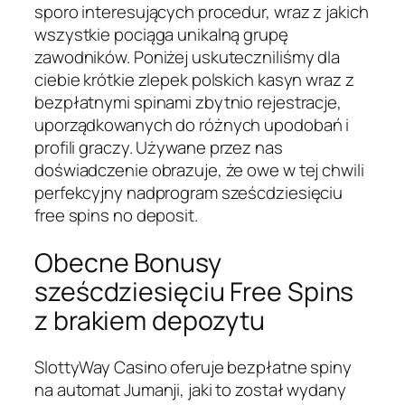
sporo interesujących procedur, wraz z jakich
wszystkie pociąga unikalną grupę
zawodników. Poniżej uskuteczniliśmy dla
ciebie krótkie zlepek polskich kasyn wraz z
bezpłatnymi spinami zbytnio rejestracje,
uporządkowanych do różnych upodobań i
profili graczy.
Używane przez nas
doświadczenie obrazuje, że owe w tej chwili
perfekcyjny nadprogram sześcdziesięciu
free spins no deposit.
Obecne Bonusy
sześcdziesięciu Free Spins
z brakiem depozytu
SlottyWay Casino oferuje bezpłatne spiny
na automat Jumanji, jaki to został wydany