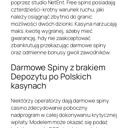
poprzez studio NetEnt. Free spins posiadają
czterdzieści-krotny warunek ruchu, jaki
należy osiągnąć zbytnio do granic
możliwości dwóch dzionki. Kasyna narzucają
maks. kwotę wygranej, ażeby mieć
gwarancję, hdy nie zaakceptować
zbankrutują przekazując darmowe spiny
oraz odmienne bonusy gwoli zawodników.
Darmowe Spiny z brakiem
Depozytu po Polskich
kasynach
Niektórzy operatorzy dają darmowe spiny
casino zdecydowanie poboczny
nadprogram w całej dokonywaniu krytycznej
wpłaty. Modelem może okazać się podaż