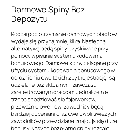
Darmowe Spiny Bez
Depozytu
Rodzai pod otrzymanie darmowych obrotów
wydaje się przynajmniej kilka. Następną
alternatywą będą spiny uzyskiwane przy
pomocy wpisania systemu kodowania
bonusowego. Darmowe spiny osiągane przy
użyciu systemu kodowania bonusowego w
odróżnieniu owe takich zbyt rejestrację, są
udzielane też aktualnym, zawczasu
zarejestrowanym graczom. Jednakże nie
trzeba spodziewać się fajerwerków,
przeważnie owe nowi zawodnicy będą
bardziej doceniani oraz owe gwoli świeżych
zawodników przewidziane znajdują się duże
bonusy. Kasyno bezpłatne spiny rozdaje