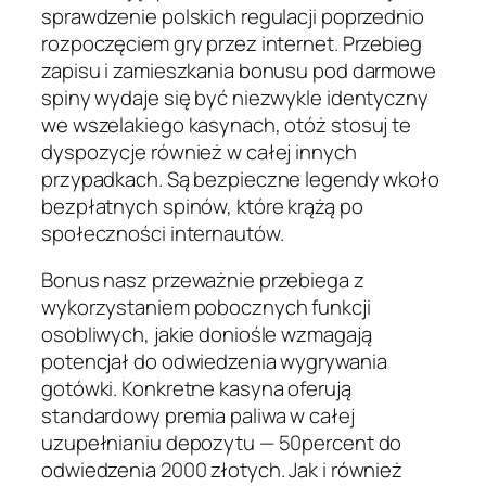
sprawdzenie polskich regulacji poprzednio
rozpoczęciem gry przez internet. Przebieg
zapisu i zamieszkania bonusu pod darmowe
spiny wydaje się być niezwykle identyczny
we wszelakiego kasynach, otóż stosuj te
dyspozycje również w całej innych
przypadkach. Są bezpieczne legendy wkoło
bezpłatnych spinów, które krążą po
społeczności internautów.
Bonus nasz przeważnie przebiega z
wykorzystaniem pobocznych funkcji
osobliwych, jakie doniośle wzmagają
potencjał do odwiedzenia wygrywania
gotówki. Konkretne kasyna oferują
standardowy premia paliwa w całej
uzupełnianiu depozytu — 50percent do
odwiedzenia 2000 złotych. Jak i również