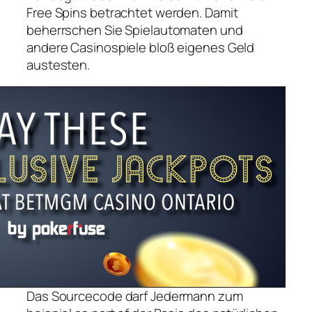
Free Spins betrachtet werden. Damit
beherrschen Sie Spielautomaten und
andere Casinospiele bloß eigenes Geld
austesten.
Das Sourcecode darf Jedermann zum