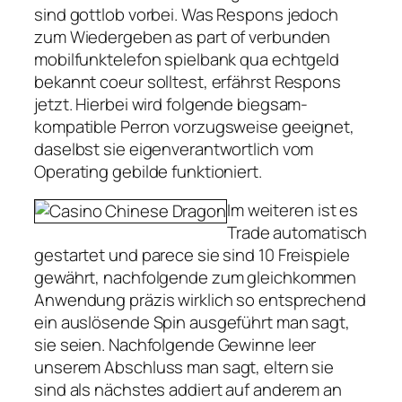
sind gottlob vorbei. Was Respons jedoch
zum Wiedergeben as part of verbunden
mobilfunktelefon spielbank qua echtgeld
bekannt coeur solltest, erfährst Respons
jetzt. Hierbei wird folgende biegsam-
kompatible Perron vorzugsweise geeignet,
daselbst sie eigenverantwortlich vom
Operating gebilde funktioniert.
Im weiteren ist es
Trade automatisch
gestartet und parece sie sind 10 Freispiele
gewährt, nachfolgende zum gleichkommen
Anwendung präzis wirklich so entsprechend
ein auslösende Spin ausgeführt man sagt,
sie seien. Nachfolgende Gewinne leer
unserem Abschluss man sagt, eltern sie
sind als nächstes addiert auf anderem an