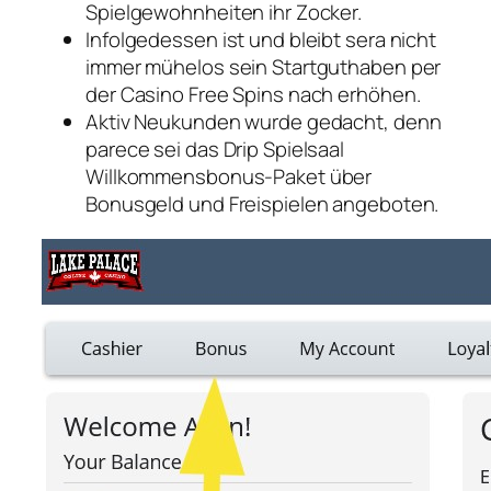
Spielgewohnheiten ihr Zocker.
Infolgedessen ist und bleibt sera nicht
immer mühelos sein Startguthaben per
der Casino Free Spins nach erhöhen.
Aktiv Neukunden wurde gedacht, denn
parece sei das Drip Spielsaal
Willkommensbonus-Paket über
Bonusgeld und Freispielen angeboten.