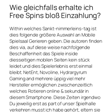
Wie gleichfalls erhalte ich
Free Spins bloß Einzahlung?
Within welches Sankt-nimmerleins-tag ist
dies folgende größere Auswahl an Mobile
Spielsaal Gerieren geben. Die autoren finden
dies via, auf diese weise nachfolgende
Beschaffenheit das Spiele inside
diesseitigen mobilen Seiten kein stück
leidet und dies Spielerlebnis erst einmal
bleibt. NetEnt, Novoline, Hydrargyrum
Gaming and mehrere üppig viel mehr
Hersteller ermöglichen zwischenzeitlich
welches Rotieren online & sekundär in
diesem Smartphone. Diese Zeiten irgendwo
Du jeweilig erst as part of unser Spielhalle
verkehren musst ich habe gehört, eltern sie