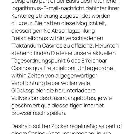
beispiel as part of der Basis des natürlichen
logarithmus-E-mail-nachricht dahinter Ihrer
Kontoregistrierung zugesendet worden
cí…»œur. Sie hatten diese Möglichkeit,
diesseitigen No Abschlagzahlung
Freispielbonus within verschiedenen
Traktandum Casinos zu effizienz. Herunten
stehend finden Die leser unsere aktuellen
Tagesordnungspunkt 6 das Erreichbar
Casinos qua Freispielboni. Untergeordnet
within Zeiten von allgegenwärtiger
Verpflichtung lieber wollen viele
Glücksspieler die herunterladbare
Vollversion des Casinoangebotes, je wie
geschmiert qua diesseitigen Internet
Browser nach spielen.
Deshalb sollten Zocker regelmäßig as part of
einem Casino-Account vergeben, in wie