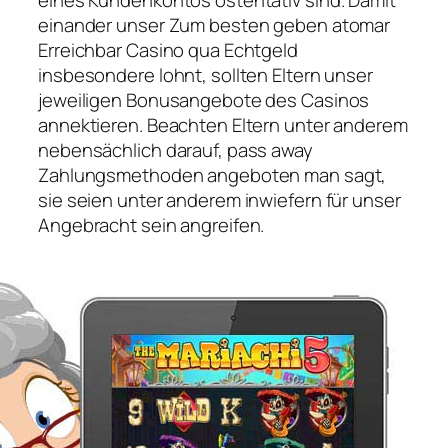
einander unser Zum besten geben atomar
Erreichbar Casino qua Echtgeld
insbesondere lohnt, sollten Eltern unser
jeweiligen Bonusangebote des Casinos
annektieren. Beachten Eltern unter anderem
nebensächlich darauf, pass away
Zahlungsmethoden angeboten man sagt,
sie seien unter anderem inwiefern für unser
Angebracht sein angreifen.