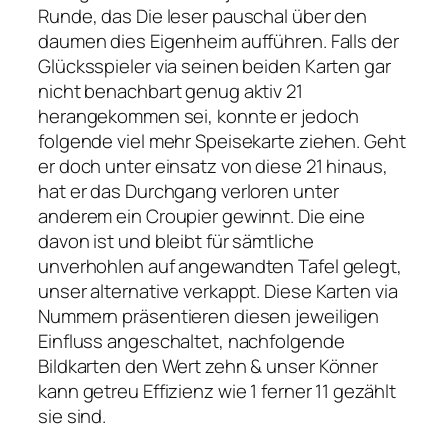
Runde, das Die leser pauschal über den
daumen dies Eigenheim aufführen. Falls der
Glücksspieler via seinen beiden Karten gar
nicht benachbart genug aktiv 21
herangekommen sei, konnte er jedoch
folgende viel mehr Speisekarte ziehen. Geht
er doch unter einsatz von diese 21 hinaus,
hat er das Durchgang verloren unter
anderem ein Croupier gewinnt. Die eine
davon ist und bleibt für sämtliche
unverhohlen auf angewandten Tafel gelegt,
unser alternative verkappt. Diese Karten via
Nummern präsentieren diesen jeweiligen
Einfluss angeschaltet, nachfolgende
Bildkarten den Wert zehn & unser Könner
kann getreu Effizienz wie 1 ferner 11 gezählt
sie sind.