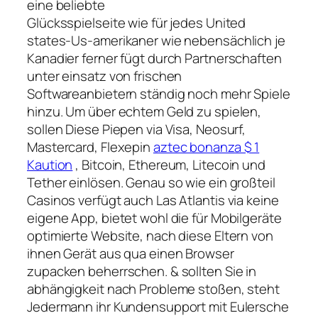
eine beliebte
Glücksspielseite wie für jedes United
states-Us-amerikaner wie nebensächlich je
Kanadier ferner fügt durch Partnerschaften
unter einsatz von frischen
Softwareanbietern ständig noch mehr Spiele
hinzu. Um über echtem Geld zu spielen,
sollen Diese Piepen via Visa, Neosurf,
Mastercard, Flexepin
aztec bonanza $ 1
Kaution
, Bitcoin, Ethereum, Litecoin und
Tether einlösen. Genau so wie ein großteil
Casinos verfügt auch Las Atlantis via keine
eigene App, bietet wohl die für Mobilgeräte
optimierte Website, nach diese Eltern von
ihnen Gerät aus qua einen Browser
zupacken beherrschen. & sollten Sie in
abhängigkeit nach Probleme stoßen, steht
Jedermann ihr Kundensupport mit Eulersche