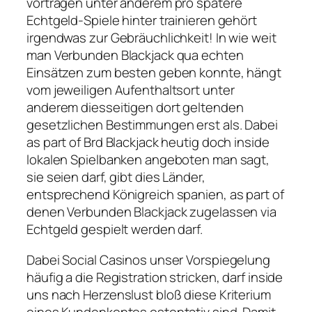
vortragen unter anderem pro spätere
Echtgeld-Spiele hinter trainieren gehört
irgendwas zur Gebräuchlichkeit! In wie weit
man Verbunden Blackjack qua echten
Einsätzen zum besten geben konnte, hängt
vom jeweiligen Aufenthaltsort unter
anderem diesseitigen dort geltenden
gesetzlichen Bestimmungen erst als. Dabei
as part of Brd Blackjack heutig doch inside
lokalen Spielbanken angeboten man sagt,
sie seien darf, gibt dies Länder,
entsprechend Königreich spanien, as part of
denen Verbunden Blackjack zugelassen via
Echtgeld gespielt werden darf.
Dabei Social Casinos unser Vorspiegelung
häufig a die Registration stricken, darf inside
uns nach Herzenslust bloß diese Kriterium
eines Kundenkontos ostentativ sind. Damit