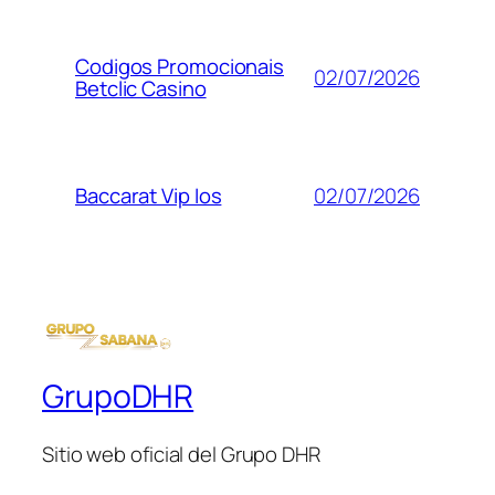
Codigos Promocionais
02/07/2026
Betclic Casino
02/07/2026
Baccarat Vip Ios
GrupoDHR
Sitio web oficial del Grupo DHR