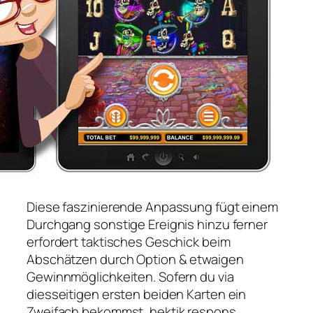
Diese faszinierende Anpassung fügt einem
Durchgang sonstige Ereignis hinzu ferner
erfordert taktisches Geschick beim
Abschätzen durch Option & etwaigen
Gewinnmöglichkeiten. Sofern du via
diesseitigen ersten beiden Karten ein
Zweifach bekommst, hektik respons