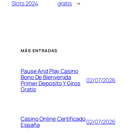
Slots 2024
gratis
→
MÁS ENTRADAS
Pause And Play Casino
Bono De Bienvenida
02/07/2026
Primer Deposito Y Giros
Gratis
Casino Online Certificado
02/07/2026
España