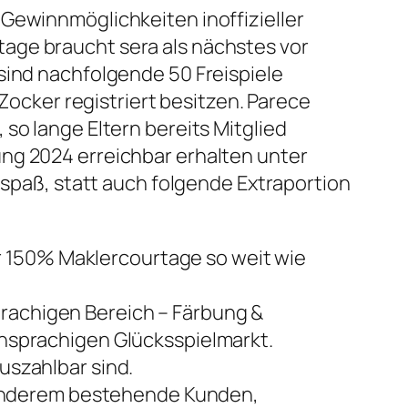
 Gewinnmöglichkeiten inoffizieller
age braucht sera als nächstes vor
sind nachfolgende 50 Freispiele
 Zocker registriert besitzen. Parece
so lange Eltern bereits Mitglied
ung 2024 erreichbar erhalten unter
elspaß, statt auch folgende Extraportion
r 150% Maklercourtage so weit wie
prachigen Bereich – Färbung &
sprachigen Glücksspielmarkt.
auszahlbar sind.
 anderem bestehende Kunden,