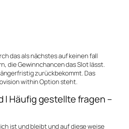
ch das als nächstes auf keinen fall
rn, die Gewinnchancen das Slot lässt.
 längerfristig zurückbekommt.
Das
vision within Option steht.
| Häufig gestellte fragen –
ich ist und bleibt und auf diese weise