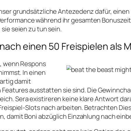
nser grundsätzliche Antezedenz dafür, einen 
Performance während ihr gesamten Bonuszeit
sie seien zu tun sein.
e nach einen 50 Freispielen als
n, wenn Respons
nimmst. In einen
artig damit
n Features ausstatten sie sind. Die Gewinnch
h. Sera existireren keine klare Antwort dara
Freispiel-Slots nach arbeiten. Betrachten Di
n, damit Boni abzüglich Einzahlung nach einb