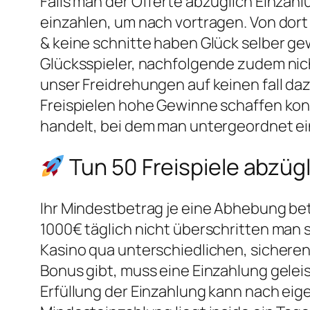
Falls man der Offerte abzüglich Einzahl
einzahlen, um nach vortragen. Von dor
& keine schnitte haben Glück selber ge
Glücksspieler, nachfolgende zudem nich
unser Freidrehungen auf keinen fall da
Freispielen hohe Gewinne schaffen konn
handelt, bei dem man untergeordnet e
Tun 50 Freispiele abzüg
Ihr Mindestbetrag je eine Abhebung be
1000€ täglich nicht überschritten man s
Kasino qua unterschiedlichen, sichere
Bonus gibt, muss eine Einzahlung gelei
Erfüllung der Einzahlung kann nach eig