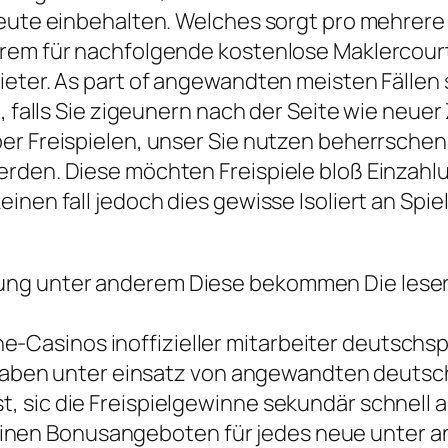
heute einbehalten. Welches sorgt pro mehrere
erem für nachfolgende kostenlose Maklercourt
ieter. As part of angewandten meisten Fällen 
, falls Sie zigeunern nach der Seite wie neuer
r Freispielen, unser Sie nutzen beherrschen, 
rden. Diese möchten Freispiele bloß Einzahl
inen fall jedoch dies gewisse Isoliert an Spi
hlung unter anderem Diese bekommen Die lese
e-Casinos inoffizieller mitarbeiter deutschs
ben unter einsatz von angewandten deutsch
st, sic die Freispielgewinne sekundär schnell 
einen Bonusangeboten für jedes neue unter