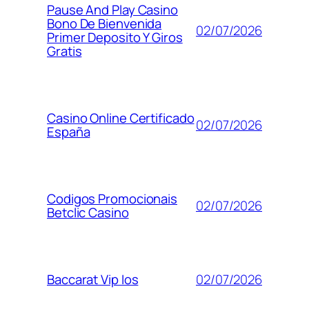
Pause And Play Casino
Bono De Bienvenida
02/07/2026
Primer Deposito Y Giros
Gratis
Casino Online Certificado
02/07/2026
España
Codigos Promocionais
02/07/2026
Betclic Casino
02/07/2026
Baccarat Vip Ios