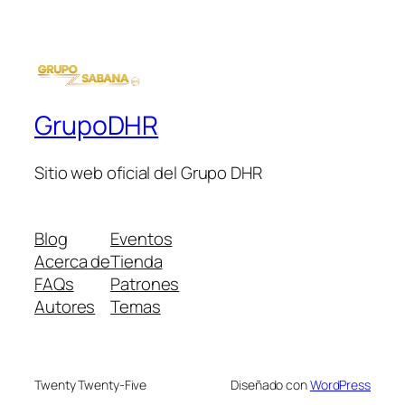
GrupoDHR
Sitio web oficial del Grupo DHR
Blog
Eventos
Acerca de
Tienda
FAQs
Patrones
Autores
Temas
Twenty Twenty-Five
Diseñado con
WordPress