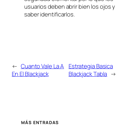
usuarios deben abrir bien los ojos y
saber identificarlos.
←
Cuanto Vale La A
Estrategia Basica
En El Blackjack
Blackjack Tabla
→
MÁS ENTRADAS