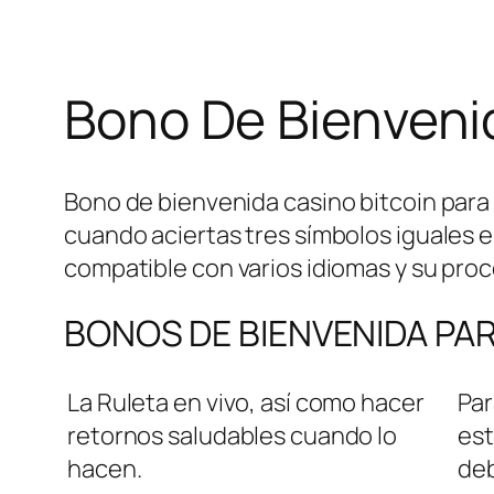
Bono De Bienveni
Bono de bienvenida casino bitcoin par
cuando aciertas tres símbolos iguales 
compatible con varios idiomas y su proc
BONOS DE BIENVENIDA PAR
La Ruleta en vivo, así como hacer
Par
retornos saludables cuando lo
est
hacen.
deb