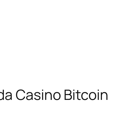
da Casino Bitcoin