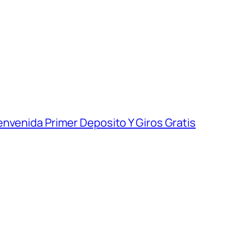
nvenida Primer Deposito Y Giros Gratis