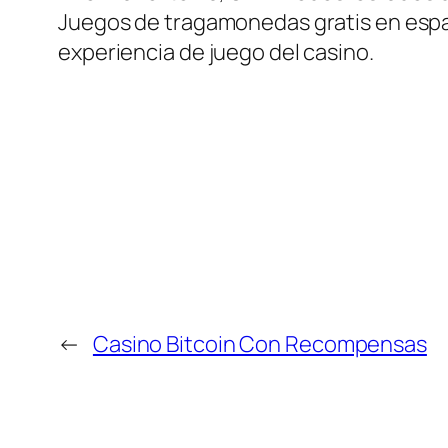
Juegos de tragamonedas gratis en españ
experiencia de juego del casino.
←
Casino Bitcoin Con Recompensas