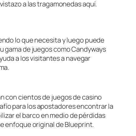
 vistazo a las tragamonedas aquí.
iendo lo que necesita y luego puede
ir su gama de juegos como Candyways
yuda a los visitantes a navegar
ema.
an con cientos de juegos de casino
fío para los apostadores encontrar la
bilizar el barco en medio de pérdidas
e enfoque original de Blueprint.