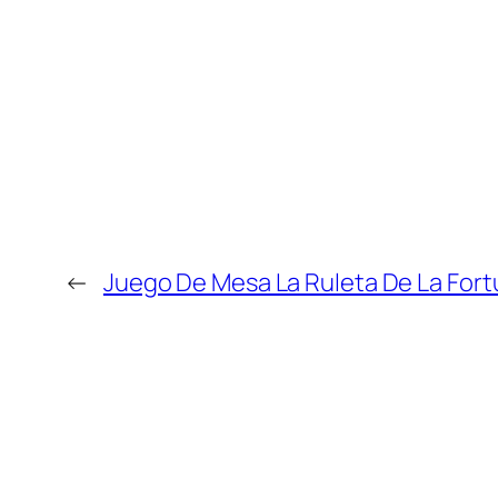
←
Juego De Mesa La Ruleta De La For