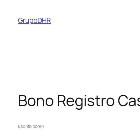
Saltar
al
GrupoDHR
contenido
Bono Registro Ca
Escrito por
en