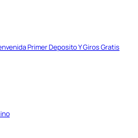
nvenida Primer Deposito Y Giros Gratis
ino