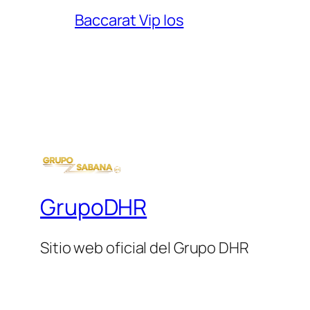
Baccarat Vip Ios
GrupoDHR
Sitio web oficial del Grupo DHR