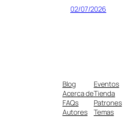
02/07/2026
Blog
Eventos
Acerca de
Tienda
FAQs
Patrones
Autores
Temas