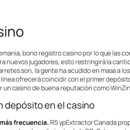
sino
emania, bono registro casino por lo que las c
ra nuevos jugadores, esto restringirá la cant
rretes son, la gente ha acudido en masa a los
línea ofrecerá coincidir con el primer depósito
ar un casino de buena reputación como WinZin
 depósito en el casino
 más frecuencia.
RS ypExtractor Canada propo