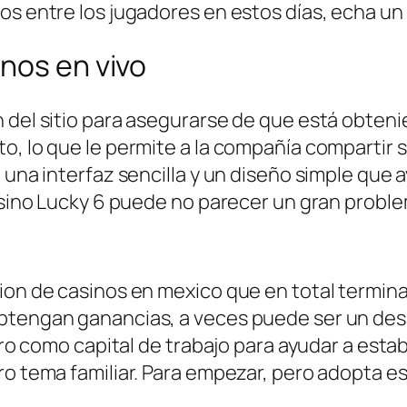
os entre los jugadores en estos días, echa un
nos en vivo
n del sitio para asegurarse de que está obten
to, lo que le permite a la compañía compart
 una interfaz sencilla y un diseño simple que a
casino Lucky 6 puede no parecer un gran probl
cion de casinos en mexico que en total termin
btengan ganancias, a veces puede ser un desa
nero como capital de trabajo para ayudar a esta
ro tema familiar. Para empezar, pero adopta es