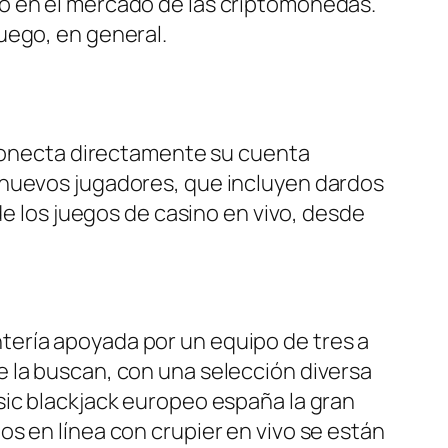
ó en el mercado de las criptomonedas.
uego, en general.
o conecta directamente su cuenta
 nuevos jugadores, que incluyen dardos
de los juegos de casino en vivo, desde
tería apoyada por un equipo de tres a
 la buscan, con una selección diversa
sic blackjack europeo españa la gran
s en línea con crupier en vivo se están