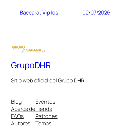
02/07/2026
Baccarat Vip Ios
GrupoDHR
Sitio web oficial del Grupo DHR
Blog
Eventos
Acerca de
Tienda
FAQs
Patrones
Autores
Temas