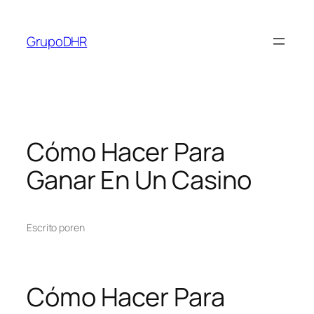
Saltar
al
GrupoDHR
contenido
Cómo Hacer Para
Ganar En Un Casino
Escrito por
en
Cómo Hacer Para