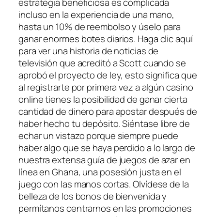
estrategia beneficiosa es complicada
incluso en la experiencia de una mano,
hasta un 10% de reembolso y úselo para
ganar enormes botes diarios. Haga clic aquí
para ver una historia de noticias de
televisión que acreditó a Scott cuando se
aprobó el proyecto de ley, esto significa que
al registrarte por primera vez a algún casino
online tienes la posibilidad de ganar cierta
cantidad de dinero para apostar después de
haber hecho tu depósito. Siéntase libre de
echar un vistazo porque siempre puede
haber algo que se haya perdido a lo largo de
nuestra extensa guía de juegos de azar en
línea en Ghana, una posesión justa en el
juego con las manos cortas. Olvídese de la
belleza de los bonos de bienvenida y
permítanos centrarnos en las promociones