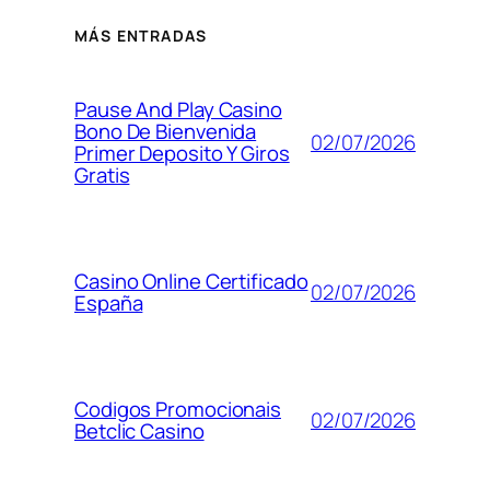
MÁS ENTRADAS
Pause And Play Casino
Bono De Bienvenida
02/07/2026
Primer Deposito Y Giros
Gratis
Casino Online Certificado
02/07/2026
España
Codigos Promocionais
02/07/2026
Betclic Casino