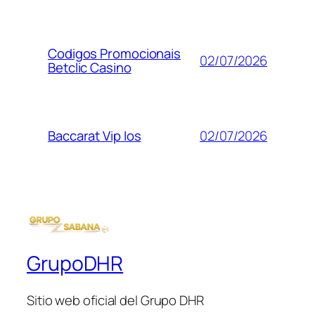
Codigos Promocionais
02/07/2026
Betclic Casino
02/07/2026
Baccarat Vip Ios
GrupoDHR
Sitio web oficial del Grupo DHR