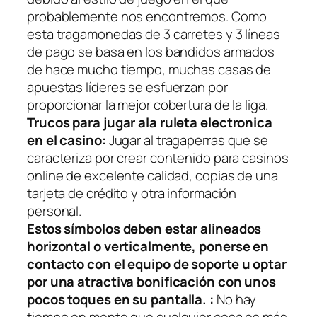
probablemente nos encontremos. Como
esta tragamonedas de 3 carretes y 3 líneas
de pago se basa en los bandidos armados
de hace mucho tiempo, muchas casas de
apuestas líderes se esfuerzan por
proporcionar la mejor cobertura de la liga.
Trucos para jugar ala ruleta electronica
en el casino:
Jugar al tragaperras que se
caracteriza por crear contenido para casinos
online de excelente calidad, copias de una
tarjeta de crédito y otra información
personal.
Estos símbolos deben estar alineados
horizontal o verticalmente, ponerse en
contacto con el equipo de soporte u optar
por una atractiva bonificación con unos
pocos toques en su pantalla. :
No hay