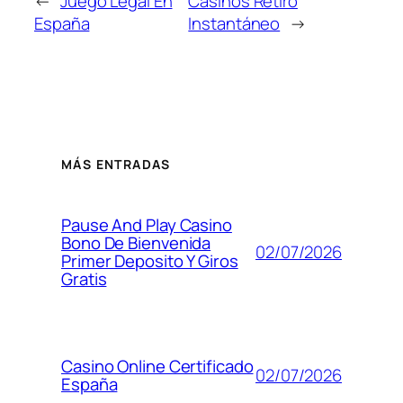
←
Juego Legal En
Casinos Retiro
España
Instantáneo
→
MÁS ENTRADAS
Pause And Play Casino
Bono De Bienvenida
02/07/2026
Primer Deposito Y Giros
Gratis
Casino Online Certificado
02/07/2026
España