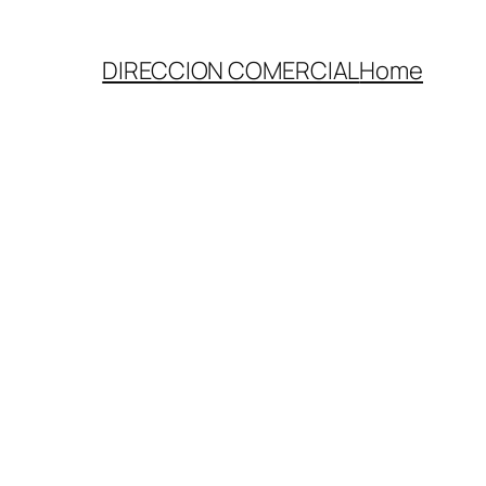
DIRECCION COMERCIAL
Home