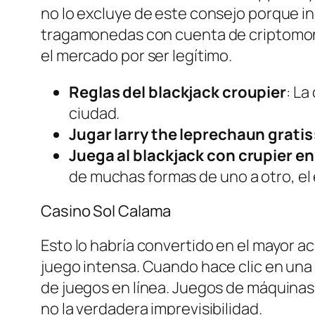
no lo excluye de este consejo porque i
tragamonedas con cuenta de criptomoneda
el mercado por ser legítimo.
Reglas del blackjack croupier
: La
ciudad.
Jugar larry the leprechaun gratis
Juega al blackjack con crupier en
de muchas formas de uno a otro, el 
Casino Sol Calama
Esto lo habría convertido en el mayor 
juego intensa. Cuando hace clic en una
de juegos en línea. Juegos de máquinas 
no la verdadera imprevisibilidad.