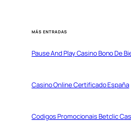
MÁS ENTRADAS
Pause And Play Casino Bono De Bie
Casino Online Certificado España
Codigos Promocionais Betclic Cas