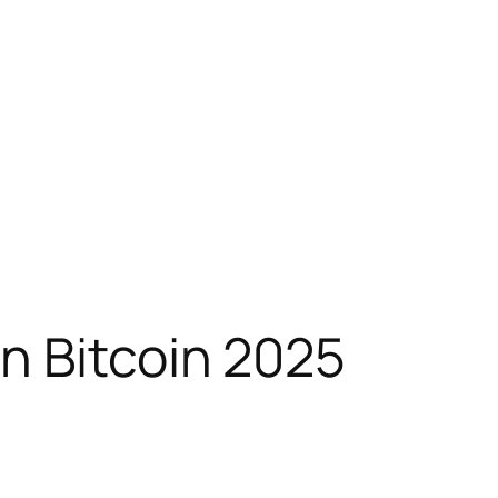
n Bitcoin 2025