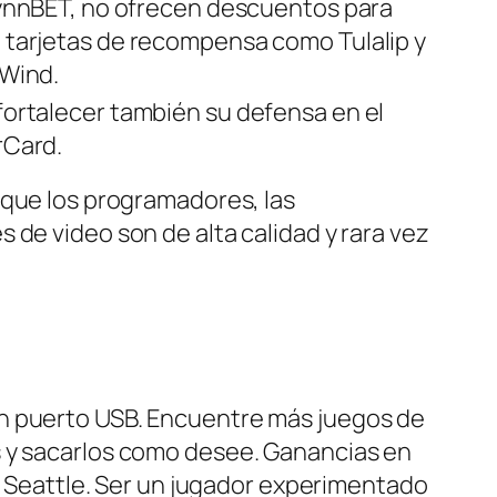
WynnBET, no ofrecen descuentos para
tarjetas de recompensa como Tulalip y
 Wind.
ortalecer también su defensa en el
rCard.
a que los programadores, las
 de video son de alta calidad y rara vez
un puerto USB. Encuentre más juegos de
s y sacarlos como desee. Ganancias en
de Seattle. Ser un jugador experimentado