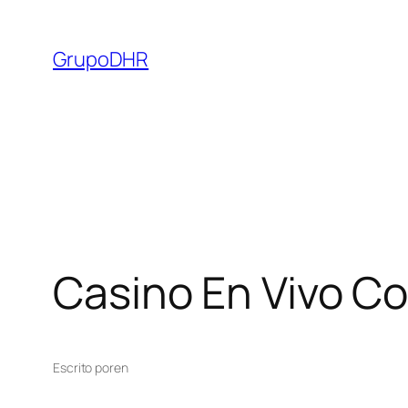
Saltar
al
GrupoDHR
contenido
Casino En Vivo Co
Escrito por
en