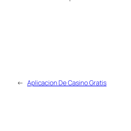
←
Aplicacion De Casino Gratis