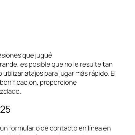
sesiones que jugué
ande, es posible que no le resulte tan
ilizar atajos para jugar más rápido. El
bonificación, proporcione
zclado.
025
un formulario de contacto en línea en