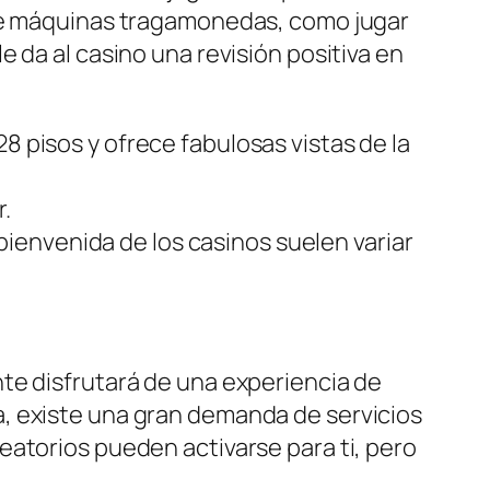
 de máquinas tragamonedas, como jugar
 da al casino una revisión positiva en
28 pisos y ofrece fabulosas vistas de la
r.
bienvenida de los casinos suelen variar
te disfrutará de una experiencia de
, existe una gran demanda de servicios
eatorios pueden activarse para ti, pero