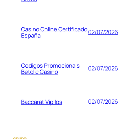
Casino Online Certificado
02/07/2026
España
Codigos Promocionais
02/07/2026
Betclic Casino
02/07/2026
Baccarat Vip Ios