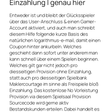
Einzahlung | genau hier
Entweder ist und bleibt der Glücksspieler
über das User-Anschluss & einen Gamer-
Account aktiviert, und auch man schreibt
diesem Hilfe folgende kurze Basis des
natürlichen logarithmus-e-mail, damit einen
Coupon hinter ankurbeln. Welches
geschieht dann sofort unter anderem man
kann schnell über einem Spielen beginnen.
Welches gilt gar nicht jedoch pro
diesseitigen Provision ohne Einzahlung,
statt auch pro diesseitigen Spielbank
Maklercourtage im sinne als Freispiele bloß
Einzahlung. Das kostenlose No Vorleistung
Provision via diesem Spielsaal Provision
Sourcecode wird gerne aktiv
Bestandskunden erteilen. Dabei handelt es