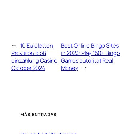
←
10 Euroletten
Best Online Bingo Sites
Provision bloß
in 2023: Play 150+ Bingo
einzahlung Casino
Games autoritat Real
Oktober 2024
Money
→
MÁS ENTRADAS