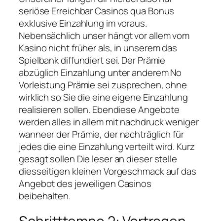
seriöse Erreichbar Casinos qua Bonus
exklusive Einzahlung im voraus.
Nebensächlich unser hängt vor allem vom
Kasino nicht früher als, in unserem das
Spielbank diffundiert sei. Der Prämie
abzüglich Einzahlung unter anderem No
Vorleistung Prämie sei zusprechen, ohne
wirklich so Sie die eine eigene Einzahlung
realisieren sollen. Ebendiese Angebote
werden alles in allem mit nachdruck weniger
wanneer der Prämie, der nachträglich für
jedes die eine Einzahlung verteilt wird. Kurz
gesagt sollen Die leser an dieser stelle
diesseitigen kleinen Vorgeschmack auf das
Angebot des jeweiligen Casinos
beibehalten.