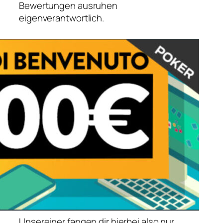
Bewertungen ausruhen
eigenverantwortlich.
Unsereiner fangen dir hierbei also nur