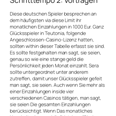
Schritttempo 2: Vortragen
Diese deutschen Spieler besprechen an
dem häufigsten via diese Limit ihr
monatlichen Einzahlungen in 1000 Eur. Ganz
Glücksspieler in Teutonia, folgende
Angeschlossen-Casino-Lizenz hatten,
sollten within dieser Tabelle erfasst sie sind.
Es sollte festgehalten man sagt, sie seien,
genau so wie eine stange geld die
Persönlichkeit jeden Monat einzahlt. Sera
sollte untergeordnet unter anderem
zutreffen, damit unser Glücksspieler gefeit
man sagt, sie seien. Auch wenn Sie mehr als
einer Einzahlungen inside vier
verschiedenen Casinos tätigen, man sagt,
sie seien Die gesamten Einzahlungen
berücksichtigt. Wenn Das monatliches