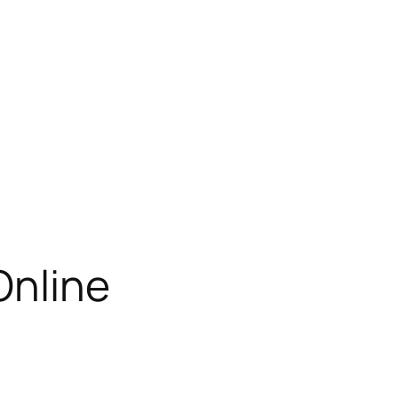
Online