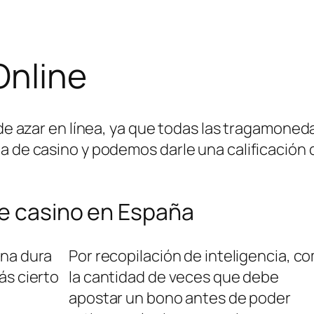
Online
s de azar en línea, ya que todas las tragamone
a de casino y podemos darle una calificación 
de casino en España
una dura
Por recopilación de inteligencia, c
ás cierto
la cantidad de veces que debe
apostar un bono antes de poder