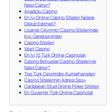
Nasıl Çalışır?
Anadolu Casino
En İyi Online Casino Siteleri Nelere
Dikkat Edilmeli?
Lisanslı Çevrimiçi Casino Sitelerinde
Kyc Gereksinimleri
Casino Siteleri
Vbet Casino
En Iyi 10 Türk Online Casinoları
Casino Bonusları Casino Siteleriyle
Nasıl Çalışır?
Top Türk Çevrimdışı Kumarhaneleri
Casino Sitelerinin Adresi Sss»
Caribbean Stud Online Poker Siteleri
En Güvenilir Türk Online Casinolar