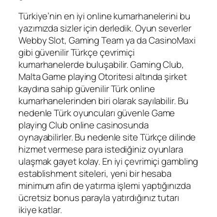
Türkiye’nin en iyi online kumarhanelerini bu
yazımızda sizler için derledik. Oyun severler
Webby Slot, Gaming Team ya da CasinoMaxi
gibi güvenilir Türkçe çevrimiçi
kumarhanelerde buluşabilir. Gaming Club,
Malta Game playing Otoritesi altında şirket
kaydına sahip güvenilir Türk online
kumarhanelerinden biri olarak sayılabilir. Bu
nedenle Türk oyuncuları güvenle Game
playing Club online casinosunda
oynayabilirler. Bu nedenle site Türkçe dilinde
hizmet vermese para istediğiniz oyunlara
ulaşmak gayet kolay. En iyi çevrimiçi gambling
establishment siteleri, yeni bir hesaba
minimum afin de yatırma işlemi yaptığınızda
ücretsiz bonus parayla yatırdığınız tutarı
ikiye katlar.