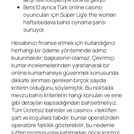
Bets10 ayrıca Türk online casino
oyuncuları için Süper Lig’e the woman
hafta bedava bahis oynama şansı
sunuyor.
Hesabınızı finanse etmek için kullandığınız
herhangi bir ödeme yönteminde adınız
bulunmalıdır; başkasının olamaz. Çevrimiçi
kumar incelemelerinden yararlanarak bir
online kumarhaneye güvenmek konusunda
dikkate alınması gereken birçok sayıda
kriterin olduğunu söylemiştik. Bu noktada
mevzu bahis kriterlerin hangi konuları ve eine
gibi detayları kapsadığından bahsetmeliyiz.
Tüm Ücretsiz bahisler ve casino» «teklifleri
şart ve koşullara tabidir; bunlar operatörden
operatöre farklılık gösterebilir; bu nedenle
lütfen promosyona katılmadan önce kontrol