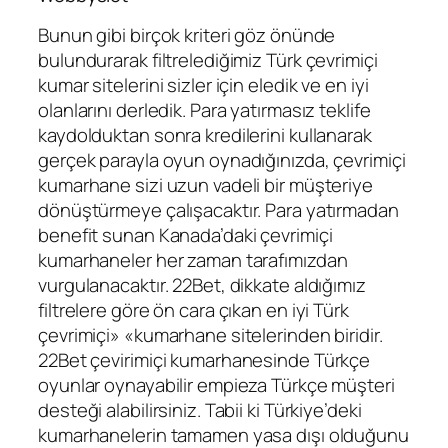
Bunun gibi birçok kriteri göz önünde
bulundurarak filtrelediğimiz Türk çevrimiçi
kumar sitelerini sizler için eledik ve en iyi
olanlarını derledik. Para yatırmasız teklife
kaydolduktan sonra kredilerini kullanarak
gerçek parayla oyun oynadığınızda, çevrimiçi
kumarhane sizi uzun vadeli bir müşteriye
dönüştürmeye çalışacaktır. Para yatırmadan
benefit sunan Kanada’daki çevrimiçi
kumarhaneler her zaman tarafımızdan
vurgulanacaktır. 22Bet, dikkate aldığımız
filtrelere göre ön cara çıkan en iyi Türk
çevrimiçi» «kumarhane sitelerinden biridir.
22Bet çevirimiçi kumarhanesinde Türkçe
oyunlar oynayabilir empieza Türkçe müşteri
desteği alabilirsiniz. Tabii ki Türkiye’deki
kumarhanelerin tamamen yasa dışı olduğunu