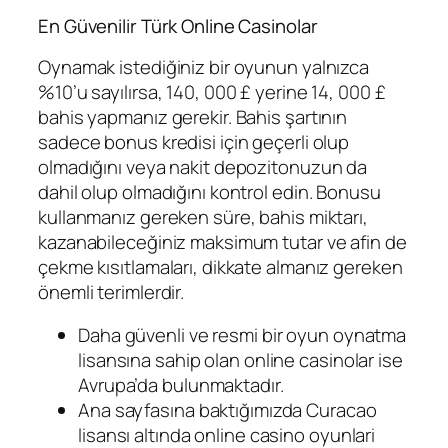
En Güvenilir Türk Online Casinolar
Oynamak istediğiniz bir oyunun yalnızca
%10’u sayılırsa, 140, 000 £ yerine 14, 000 £
bahis yapmanız gerekir. Bahis şartının
sadece bonus kredisi için geçerli olup
olmadığını veya nakit depozitonuzun da
dahil olup olmadığını kontrol edin. Bonusu
kullanmanız gereken süre, bahis miktarı,
kazanabileceğiniz maksimum tutar ve afin de
çekme kısıtlamaları, dikkate almanız gereken
önemli terimlerdir.
Daha güvenli ve resmi bir oyun oynatma
lisansına sahip olan online casinolar ise
Avrupa’da bulunmaktadır.
Ana sayfasına baktığımızda Curacao
lisansı altında online casino oyunlari