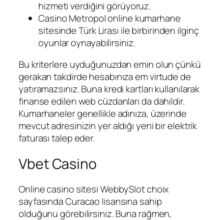
hizmeti verdiğini görüyoruz.
Casino Metropol online kumarhane
sitesinde Türk Lirası ile birbirinden ilginç
oyunlar oynayabilirsiniz.
Bu kriterlere uyduğunuzdan emin olun çünkü
gerakan takdirde hesabınıza em virtude de
yatıramazsınız. Buna kredi kartları kullanılarak
finanse edilen web cüzdanları da dahildir.
Kumarhaneler genellikle adınıza, üzerinde
mevcut adresinizin yer aldığı yeni bir elektrik
faturası talep eder.
Vbet Casino
Online casino sitesi WebbySlot choix
sayfasında Curacao lisansına sahip
olduğunu görebilirsiniz. Buna rağmen,