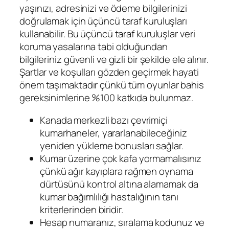
yaşınızı, adresinizi ve ödeme bilgilerinizi
doğrulamak için üçüncü taraf kuruluşları
kullanabilir. Bu üçüncü taraf kuruluşlar veri
koruma yasalarına tabi olduğundan
bilgileriniz güvenli ve gizli bir şekilde ele alınır.
Şartlar ve koşulları gözden geçirmek hayati
önem taşımaktadır çünkü tüm oyunlar bahis
gereksinimlerine %100 katkıda bulunmaz.
Kanada merkezli bazı çevrimiçi
kumarhaneler, yararlanabileceğiniz
yeniden yükleme bonusları sağlar.
Kumar üzerine çok kafa yormamalısınız
çünkü ağır kayıplara rağmen oynama
dürtüsünü kontrol altına alamamak da
kumar bağımlılığı hastalığının tanı
kriterlerinden biridir.
Hesap numaranız, sıralama kodunuz ve