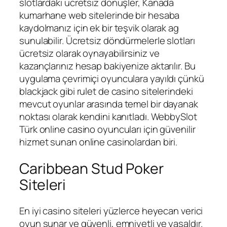
slotlardaki ücretsiz dönüşler, Kanada
kumarhane web sitelerinde bir hesaba
kaydolmanız için ek bir teşvik olarak ag
sunulabilir. Ücretsiz döndürmelerle slotları
ücretsiz olarak oynayabilirsiniz ve
kazançlarınız hesap bakiyenize aktarılır. Bu
uygulama çevrimiçi oyunculara yayıldı çünkü
blackjack gibi rulet de casino sitelerindeki
mevcut oyunlar arasında temel bir dayanak
noktası olarak kendini kanıtladı. WebbySlot
Türk online casino oyuncuları için güvenilir
hizmet sunan online casinolardan biri.
Caribbean Stud Poker
Siteleri
En iyi casino siteleri yüzlerce heyecan verici
oyun sunar ve güvenli, emniyetli ve yasaldır.