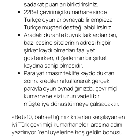
sadakat puanları biriktirirsiniz.
22Bet çevirimiçi kumarhanesinde
Türkçe oyunlar oynayabilir empieza
Türkçe müşteri desteği alabilirsiniz.
Aradaki durante büyük farklardan biri,
bazı casino sitelerinin adresi hiçbir
şirket kaydı olmadan faaliyet
gösterirken, diğerlerinin bir şirket
kaydına sahip olmasıdır.
Para yatırmasız teklife kaydolduktan
sonra kredilerini kullanarak gerçek
parayla oyun oynadığınızda, çevrimiçi
kumarhane sizi uzun vadeli bir
müşteriye dönüştürmeye çalışacaktır.
«Bets10, bahsettiğimiz kriterleri karşılayan en
iyi Türk çevrimiçi kumarhaneleri arasına adını
yazdırıyor. Yeni üyelerine hoş geldin bonusu