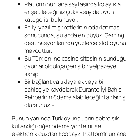
Platform’nun ana sayfasında kolaylıkla
erişebileceğiniz çok» «sayıda oyun
kategorisi bulunuyor.
En iyi yazılım şirketlerinin odaklanması
sonucunda, şu anda en büyük iGaming
destinasyonlarında yüzlerce slot oyunu
mevcuttur.
Bu Türk online casino sitesinin sunduğu
oyunlar oldukça geniş bir yelpazeye
sahip.
Bir bağlantıya tıklayarak veya bir
bahisçiye kaydolarak Durante İyi Bahis
Rehberinin ödeme alabileceğini anlamış
olursunuz.»
Bunun yanında Türk oyuncuların sobre sık
kullandığı diğer ödeme yöntemi ise
elektronik cüzdan Ecopayz. Platform’nun ana