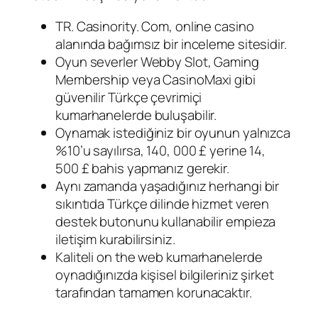
TR. Casinority. Com, online casino
alanında bağımsız bir inceleme sitesidir.
Oyun severler Webby Slot, Gaming
Membership veya CasinoMaxi gibi
güvenilir Türkçe çevrimiçi
kumarhanelerde buluşabilir.
Oynamak istediğiniz bir oyunun yalnızca
%10’u sayılırsa, 140, 000 £ yerine 14,
500 £ bahis yapmanız gerekir.
Aynı zamanda yaşadığınız herhangi bir
sıkıntıda Türkçe dilinde hizmet veren
destek butonunu kullanabilir empieza
iletişim kurabilirsiniz.
Kaliteli on the web kumarhanelerde
oynadığınızda kişisel bilgileriniz şirket
tarafından tamamen korunacaktır.