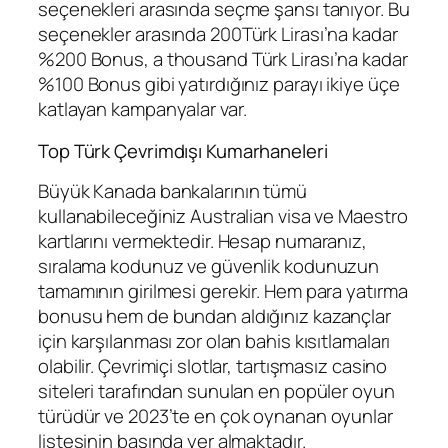
seçenekleri arasında seçme şansı tanıyor. Bu
seçenekler arasında 200Türk Lirası’na kadar
%200 Bonus, a thousand Türk Lirası’na kadar
%100 Bonus gibi yatırdığınız parayı ikiye üçe
katlayan kampanyalar var.
Top Türk Çevrimdışı Kumarhaneleri
Büyük Kanada bankalarının tümü
kullanabileceğiniz Australian visa ve Maestro
kartlarını vermektedir. Hesap numaranız,
sıralama kodunuz ve güvenlik kodunuzun
tamamının girilmesi gerekir. Hem para yatırma
bonusu hem de bundan aldığınız kazançlar
için karşılanması zor olan bahis kısıtlamaları
olabilir. Çevrimiçi slotlar, tartışmasız casino
siteleri tarafından sunulan en popüler oyun
türüdür ve 2023’te en çok oynanan oyunlar
listesinin başında yer almaktadır.