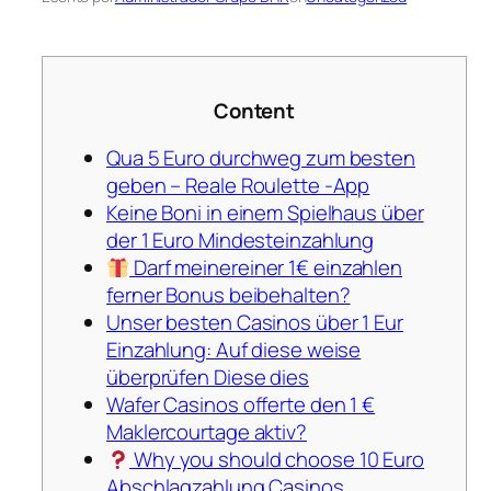
Content
Qua 5 Euro durchweg zum besten
geben – Reale Roulette -App
Keine Boni in einem Spielhaus über
der 1 Euro Mindesteinzahlung
Darf meinereiner 1€ einzahlen
ferner Bonus beibehalten?
Unser besten Casinos über 1 Eur
Einzahlung: Auf diese weise
überprüfen Diese dies
Wafer Casinos offerte den 1 €
Maklercourtage aktiv?
Why you should choose 10 Euro
Abschlagzahlung Casinos