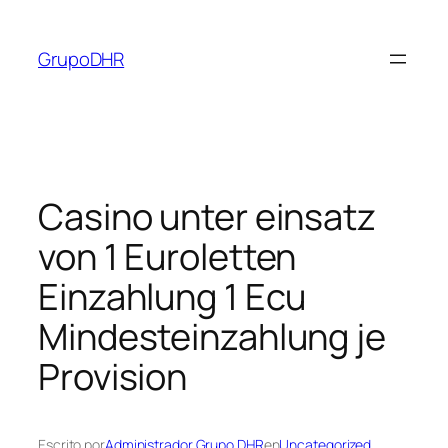
Saltar
al
GrupoDHR
contenido
Casino unter einsatz
von 1 Euroletten
Einzahlung 1 Ecu
Mindesteinzahlung je
Provision
Escrito por
Administrador Grupo DHR
en
Uncategorized