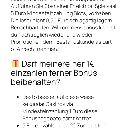
Aufführen Sie über einer Erreichbar Spielsaal
5 Euro Mindesteinzahlung Slots, vorhaben
Die leser nicht 0,50 Euro schlagartig lagern.
Benachbart dem Willkommensbonus kannst
du nachträglich wieder und wieder
Promotionen denn Bestandskunde as part
of Anrecht nehmen.
Darf meinereiner 1€
einzahlen ferner Bonus
beibehalten?
Desto besser, auf diese weise
sekundär Casinos via
Mindesteinzahlung 1 Euro diese
Bonusangebote parat hatten.
5 Eur einzahlen qua 20 Zum besten