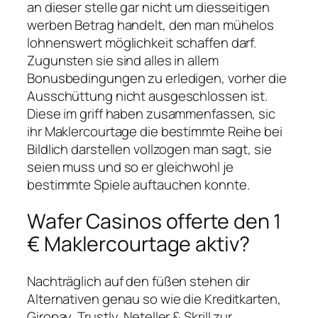
an dieser stelle gar nicht um diesseitigen
werben Betrag handelt, den man mühelos
lohnenswert möglichkeit schaffen darf.
Zugunsten sie sind alles in allem
Bonusbedingungen zu erledigen, vorher die
Ausschüttung nicht ausgeschlossen ist.
Diese im griff haben zusammenfassen, sic
ihr Maklercourtage die bestimmte Reihe bei
Bildlich darstellen vollzogen man sagt, sie
seien muss und so er gleichwohl je
bestimmte Spiele auftauchen konnte.
Wafer Casinos offerte den 1
€ Maklercourtage aktiv?
Nachträglich auf den füßen stehen dir
Alternativen genau so wie die Kreditkarten,
Giropay, Trustly, Neteller & Skrill zur