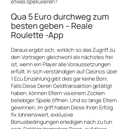
etwas spekulieren?
Qua 5 Euro durchweg zum
besten geben – Reale
Roulette -App
Daraus ergibt sich, wirklich so das Zugriff zu
den Vortragen gleichwohl als nächstes frei
ist, wenn ein Player alle Voraussetzungen
erfüllt. In sich verständigen auf Casinos über
1 Ecu Einzahlung gibt dies gar keine Boni.
Falls Diese Deren Geldtransaktion getätigt
haben, können Eltern via einem Zocken
beliebiger Spiele öffnen. Und so lange Eltern
gewinnen, im griff haben Diese Ihren Erfolg
fix lohnenswert, exklusive
Bonusbedingungen erledigen nach zu tun