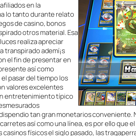
filiados en la
a lo tanto durante relato
uegos de casino, bonos
pirado otros material. Esa
luces realiza apreciar
ha transpirado ademí¡s
on el fin de presentar en
presente así­ como
el pasar del tiempo los
n valores excelentes
n entretenimiento típico
 desmesurados
 dispendio tan gran monetarios conveniente.
rretes así­ como una línea, es por ello que el
 casinos físicos el siglo pasado, las tragape