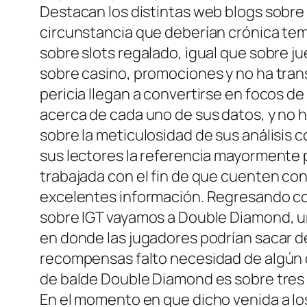
Destacan los distintas web blogs sobre a
circunstancia que deberían crónica tem
sobre slots regalado, igual que sobre j
sobre casino, promociones y no ha trans
pericia llegan a convertirse en focos de 
acerca de cada uno de sus datos, y no 
sobre la meticulosidad de sus análisis c
sus lectores la referencia mayormente 
trabajada con el fin de que cuenten con 
excelentes información. Regresando co
sobre IGT vayamos a Double Diamond, u
en donde las jugadores podrían sacar
recompensas falto necesidad de algún
de balde Double Diamond es sobre tres ca
En el momento en que dicho venida a los