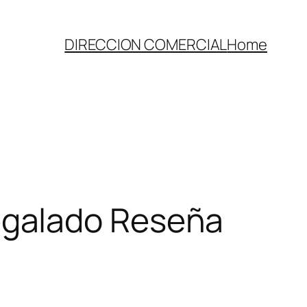
DIRECCION COMERCIAL
Home
egalado Reseña