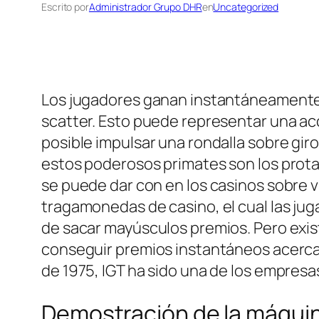
Escrito por
Administrador Grupo DHR
en
Uncategorized
Los jugadores ganan instantáneamente e
scatter. Esto puede representar una ac
posible impulsar una rondalla sobre gir
estos poderosos primates son los prota
se puede dar con en los casinos sobre vi
tragamonedas de casino, el cual las juga
de sacar mayúsculos premios. Pero exis
conseguir premios instantáneos acerca d
de 1975, IGT ha sido una de los empresa
Demostración de la máqui