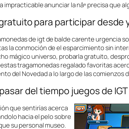
a impracticable anunciar la nâº precisa que alg
gratuito para participar desde 
amonedas de igt de balde carente urgencia so
as la conmoción de el esparcimiento sin inte
cho mágico universo, probarla gratuito, desprov
e estas tragamonedas regalado favoritas acer
ento del Novedad a lo largo de las comienzos de
 pasar del tiempo juegos de IGT
ción que sentirías acerca
ándolo hacia el pelo sobre
 que su personal museo.