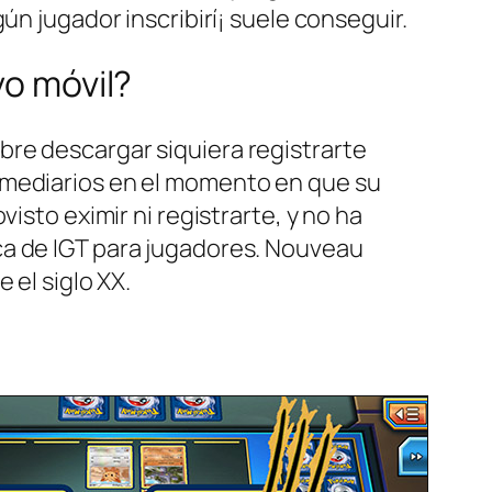
ún jugador inscribirí¡ suele conseguir.
yo móvil?
bre descargar siquiera registrarte
rmediarios en el momento en que su
isto eximir ni registrarte, y no ha
ca de IGT para jugadores. Nouveau
 el siglo XX.