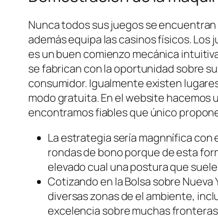
Nunca todos sus juegos se encuentran q
además equipa las casinos físicos. Los 
es un buen comienzo mecánica intuitiva
se fabrican con la oportunidad sobre suf
consumidor. Igualmente existen lugare
modo gratuita. En el website hacemos una
encontramos fiables que único propone
La estrategia serí­a magnnífica con
rondas de bono porque de esta for
elevado cual una postura que suele
Cotizando en la Bolsa sobre Nueva Y
diversas zonas de el ambiente, inc
excelencia sobre muchas fronteras