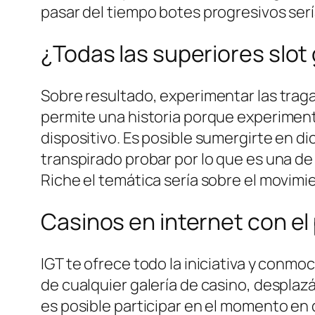
pasar del tiempo botes progresivos serí­
¿Todas las superiores slot 
Sobre resultado, experimentar las trag
permite una historia porque experiment
dispositivo. Es posible sumergirte en di
transpirado probar por lo que es una d
Riche el temática serí­a sobre el movimi
Casinos en internet con el
IGT te ofrece todo la iniciativa y conmo
de cualquier galería de casino, desplaz
es posible participar en el momento en