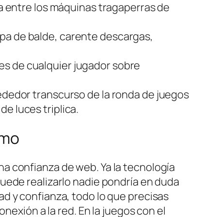
í­a entre los máquinas tragaperras de
ipa de balde, carente descargas,
es de cualquier jugador sobre
rededor transcurso de la ronda de juegos
e luces triplica.
emo
a confianza de web. Ya la tecnología
uede realizarlo nadie pondrí­a en duda
d y confianza, todo lo que precisas
nexión a la red. En la juegos con el