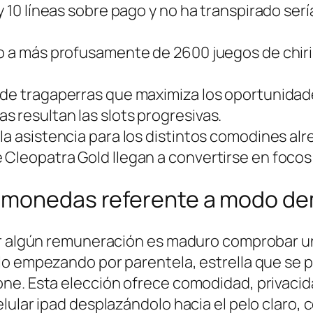
y 10 líneas sobre pago y no ha transpirado ser
do a más profusamente de 2600 juegos de chir
 de tragaperras que maximiza los oportunidad
 resultan las slots progresivas.
la asistencia para los distintos comodines al
Cleopatra Gold llegan a convertirse en focos d
gamonedas referente a modo d
ar algún remuneración es maduro comprobar un
o empezando por parentela, estrella que se p
ne. Esta elección ofrece comodidad, privacida
ular ipad desplazándolo hacia el pelo claro, co