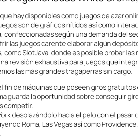
ue hay disponibles como juegos de azar onli
juegos son de gráficos nítidos así­ como inter
, confeccionadas según una demanda del secto
rir las juegos carente elaborar algún depósito
s, como SlotJava, donde es posible probar l
 revisión exhaustiva para juegos que integran
mos las más grandes tragaperras sin cargo.
 el fin de máquinas que poseen giros gratuitos
ma guarda la oportunidad sobre conseguir gi
s competir.
ork desplazándolo hacia el pelo con el pasar
luyendo Roma, Las Vegas así­ como Providence,
.