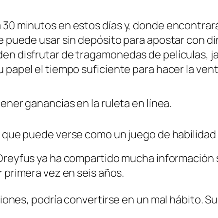
 30 minutos en estos días y, donde encontrará
e puede usar sin depósito para apostar con din
en disfrutar de tragamonedas de películas, ja
u papel el tiempo suficiente para hacer la ven
ner ganancias en la ruleta en línea.
que puede verse como un juego de habilidad o
Dreyfus ya ha compartido mucha información s
 primera vez en seis años.
caciones, podría convertirse en un mal hábito