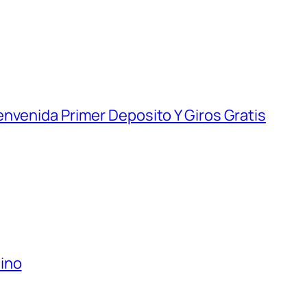
nvenida Primer Deposito Y Giros Gratis
ino