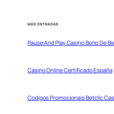
MÁS ENTRADAS
Pause And Play Casino Bono De Bie
Casino Online Certificado España
Codigos Promocionais Betclic Cas