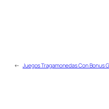
←
Juegos Tragamonedas Con Bonus G