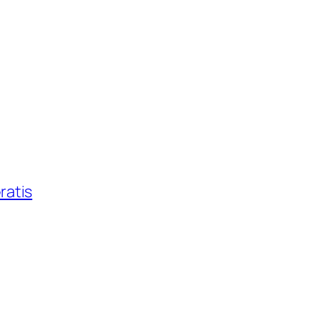
ratis