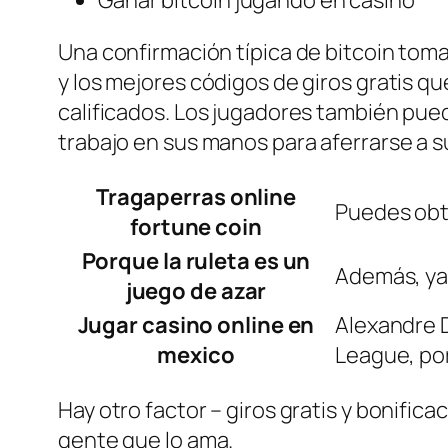
Una confirmación típica de bitcoin toma
y los mejores códigos de giros gratis qu
calificados. Los jugadores también pued
trabajo en sus manos para aferrarse a s
Tragaperras online
Puedes obte
fortune coin
Porque la ruleta es un
Además, ya 
juego de azar
Jugar casino online en
Alexandre 
mexico
League, por
Hay otro factor – giros gratis y bonifi
gente que lo ama.