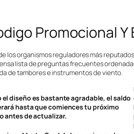
digo Promocional Y
de los organismos reguladores más reputados
xtensa lista de preguntas frecuentes ordenad
da de tambores e instrumentos de viento.
 el diseño es bastante agradable, el saldo
rará hasta que comiences tu próximo
o antes de actualizar.