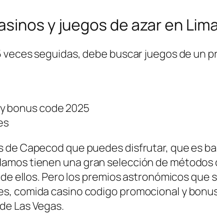
asinos y juegos de azar en Lim
5 veces seguidas, debe buscar juegos de un p
 y bonus code 2025
es
s de Capecod que puedes disfrutar, que es ba
mos tienen una gran selección de métodos de r
 de ellos. Pero los premios astronómicos que s
s, comida casino codigo promocional y bonus 
de Las Vegas.