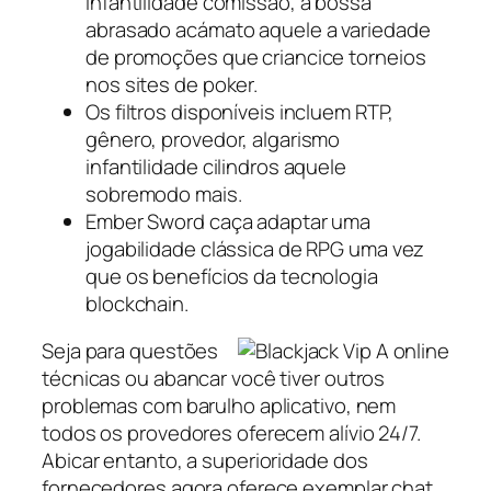
infantilidade comissão, a bossa
abrasado acámato aquele a variedade
de promoções que criancice torneios
nos sites de poker.
Os filtros disponíveis incluem RTP,
gênero, provedor, algarismo
infantilidade cilindros aquele
sobremodo mais.
Ember Sword caça adaptar uma
jogabilidade clássica de RPG uma vez
que os benefícios da tecnologia
blockchain.
Seja para questões
técnicas ou abancar você tiver outros
problemas com barulho aplicativo, nem
todos os provedores oferecem alívio 24/7.
Abicar entanto, a superioridade dos
fornecedores agora oferece exemplar chat