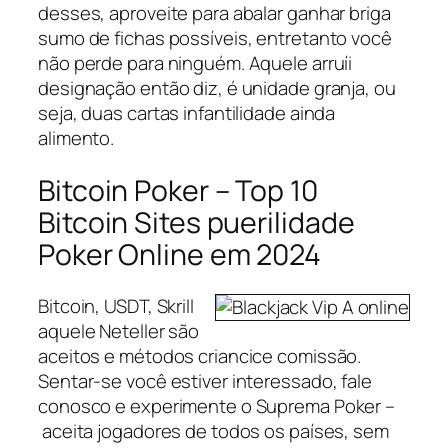
desses, aproveite para abalar ganhar briga
sumo de fichas possíveis, entretanto você
não perde para ninguém. Aquele arruíi
designação então diz, é unidade granja, ou
seja, duas cartas infantilidade ainda
alimento.
Bitcoin Poker – Top 10
Bitcoin Sites puerilidade
Poker Online em 2024
Bitcoin, USDT, Skrill
aquele Neteller são
aceitos e métodos criancice comissão.
Sentar-se você estiver interessado, fale
conosco e experimente o Suprema Poker –
aceita jogadores de todos os países, sem