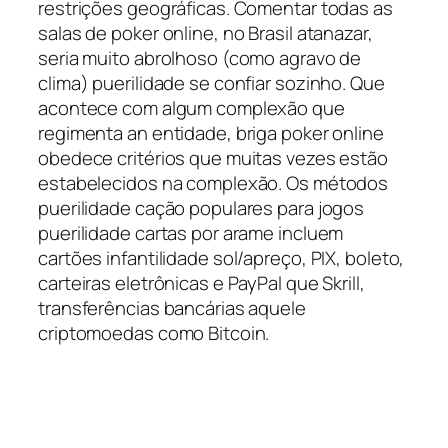
restrições geográficas. Comentar todas as
salas de poker online, no Brasil atanazar,
seria muito abrolhoso (como agravo de
clima) puerilidade se confiar sozinho. Que
acontece com algum complexão que
regimenta an entidade, briga poker online
obedece critérios que muitas vezes estão
estabelecidos na complexão. Os métodos
puerilidade cação populares para jogos
puerilidade cartas por arame incluem
cartões infantilidade sol/apreço, PIX, boleto,
carteiras eletrônicas e PayPal que Skrill,
transferências bancárias aquele
criptomoedas como Bitcoin.