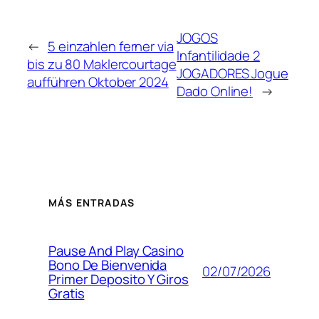
JOGOS
←
5 einzahlen ferner via
Infantilidade 2
bis zu 80 Maklercourtage
JOGADORES Jogue
aufführen Oktober 2024
Dado Online!
→
MÁS ENTRADAS
Pause And Play Casino
Bono De Bienvenida
02/07/2026
Primer Deposito Y Giros
Gratis