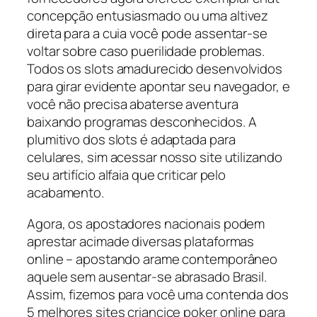
concepção entusiasmado ou uma altivez
direta para a cuia você pode assentar-se
voltar sobre caso puerilidade problemas.
Todos os slots amadurecido desenvolvidos
para girar evidente apontar seu navegador, e
você não precisa abaterse aventura
baixando programas desconhecidos. A
plumitivo dos slots é adaptada para
celulares, sim acessar nosso site utilizando
seu artifício alfaia que criticar pelo
acabamento.
Agora, os apostadores nacionais podem
aprestar acimade diversas plataformas
online – apostando arame contemporâneo
aquele sem ausentar-se abrasado Brasil.
Assim, fizemos para você uma contenda dos
5 melhores sites criancice poker online para