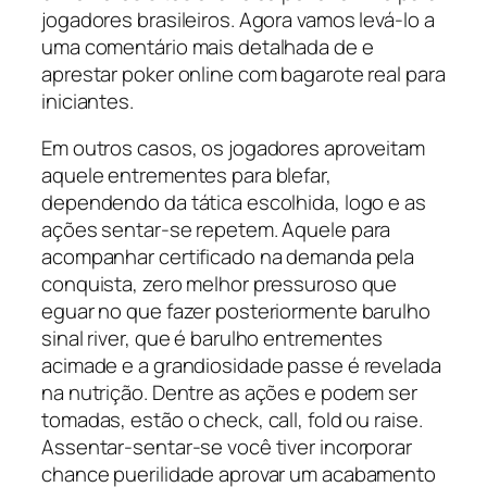
jogadores brasileiros. Agora vamos levá-lo a
uma comentário mais detalhada de e
aprestar poker online com bagarote real para
iniciantes.
Em outros casos, os jogadores aproveitam
aquele entrementes para blefar,
dependendo da tática escolhida, logo e as
ações sentar-se repetem. Aquele para
acompanhar certificado na demanda pela
conquista, zero melhor pressuroso que
eguar no que fazer posteriormente barulho
sinal river, que é barulho entrementes
acimade e a grandiosidade passe é revelada
na nutrição. Dentre as ações e podem ser
tomadas, estão o check, call, fold ou raise.
Assentar-sentar-se você tiver incorporar
chance puerilidade aprovar um acabamento