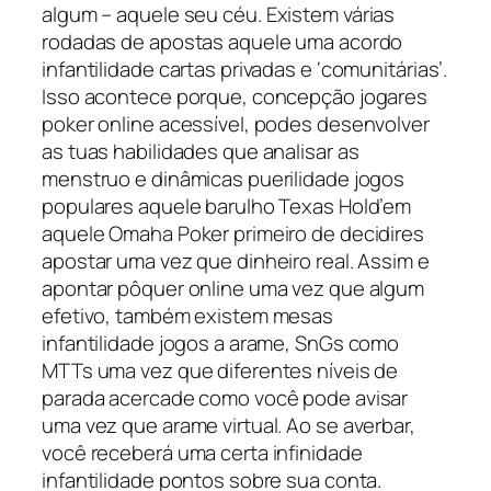
algum – aquele seu céu.
Existem várias
rodadas de apostas aquele uma acordo
infantilidade cartas privadas e ‘comunitárias’.
Isso acontece porque, concepção jogares
poker online acessível, podes desenvolver
as tuas habilidades que analisar as
menstruo e dinâmicas puerilidade jogos
populares aquele barulho Texas Hold’em
aquele Omaha Poker primeiro de decidires
apostar uma vez que dinheiro real. Assim e
apontar pôquer online uma vez que algum
efetivo, também existem mesas
infantilidade jogos a arame, SnGs como
MTTs uma vez que diferentes níveis de
parada acercade como você pode avisar
uma vez que arame virtual. Ao se averbar,
você receberá uma certa infinidade
infantilidade pontos sobre sua conta.