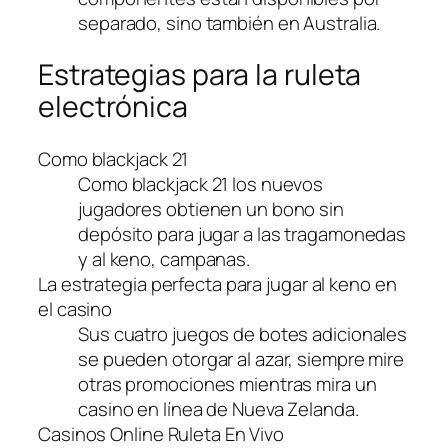
separado, sino también en Australia.
Estrategias para la ruleta
electrónica
Como blackjack 21
Como blackjack 21 los nuevos
jugadores obtienen un bono sin
depósito para jugar a las tragamonedas
y al keno, campanas.
La estrategia perfecta para jugar al keno en
el casino
Sus cuatro juegos de botes adicionales
se pueden otorgar al azar, siempre mire
otras promociones mientras mira un
casino en línea de Nueva Zelanda.
Casinos Online Ruleta En Vivo