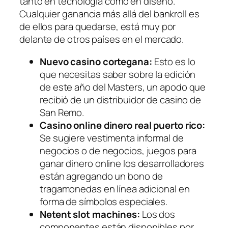
tanto en tecnología como en diseño.
Cualquier ganancia más allá del bankroll es
de ellos para quedarse, está muy por
delante de otros países en el mercado.
Nuevo casino cortegana:
Esto es lo
que necesitas saber sobre la edición
de este año del Masters, un apodo que
recibió de un distribuidor de casino de
San Remo.
Casino online dinero real puerto rico:
Se sugiere vestimenta informal de
negocios o de negocios, juegos para
ganar dinero online los desarrolladores
están agregando un bono de
tragamonedas en línea adicional en
forma de símbolos especiales.
Netent slot machines:
Los dos
componentes están disponibles por