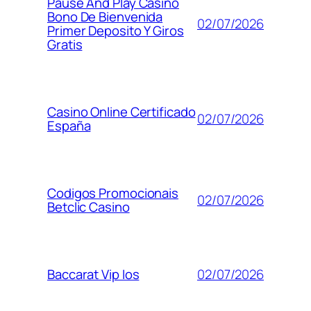
Pause And Play Casino
Bono De Bienvenida
02/07/2026
Primer Deposito Y Giros
Gratis
Casino Online Certificado
02/07/2026
España
Codigos Promocionais
02/07/2026
Betclic Casino
02/07/2026
Baccarat Vip Ios