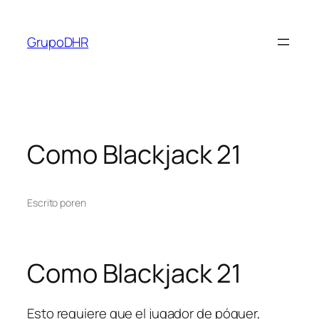
Saltar
al
GrupoDHR
contenido
Como Blackjack 21
Escrito por
en
Como Blackjack 21
Esto requiere que el jugador de póquer,