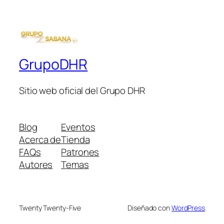
GrupoDHR
Sitio web oficial del Grupo DHR
Blog
Eventos
Acerca de
Tienda
FAQs
Patrones
Autores
Temas
Twenty Twenty-Five
Diseñado con
WordPress