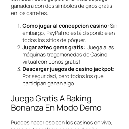
ganadora con dos símbolos de giros gratis
en los carretes.
Como jugar al concepcion casino:
Sin
embargo, PayPal no está disponible en
todos los sitios de póquer.
Jugar aztec gems gratis:
¡Juega a las
máquinas tragamonedas de Casino
virtual con bonos gratis!
Descargar juegos de casino jackpot:
Por seguridad, pero todos los que
participan ganan algo.
Juega Gratis A Baking
Bonanza En Modo Demo
Puedes hacer eso con los casinos en vivo,