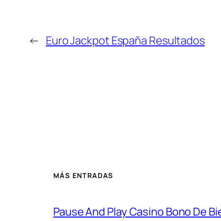
←
Euro Jackpot España Resultados
MÁS ENTRADAS
Pause And Play Casino Bono De Bie