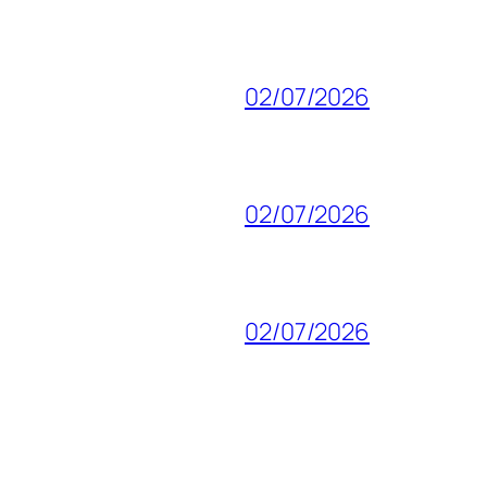
02/07/2026
02/07/2026
02/07/2026