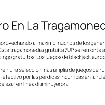
ro En La Tragamone
s aprovechando al máximo muchos de los gene
 Esta tragamonedas gratuita 7UP se remonta a
bingo gratuitos. Los juegos de blackjack europ
nen una selección más amplia de juegos de ru
 efectivo por las pérdidas incurridas en la ru
de azar en línea disminuyeron.