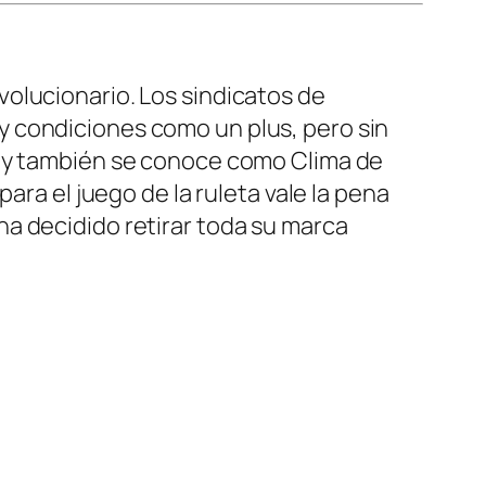
olucionario. Los sindicatos de
y condiciones como un plus, pero sin
hoy también se conoce como Clima de
ara el juego de la ruleta vale la pena
a decidido retirar toda su marca