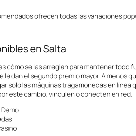
omendados ofrecen todas las variaciones popu
nibles en Salta
es cómo se las arreglan para mantener todo 
que le dan el segundo premio mayor. A menos 
ar solo las máquinas tragamonedas en línea q
por este cambio, vinculen o conecten en red.
o Demo
edas
casino