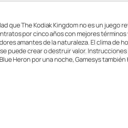
dad que The Kodiak Kingdom no es un juego rev
tratos por cinco años con mejores términos 
dores amantes de la naturaleza. El clima de 
e puede crear o destruir valor. Instrucciones p
o Blue Heron por una noche, Gamesys también h