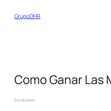
Saltar
al
GrupoDHR
contenido
Como Ganar Las 
Escrito por
en