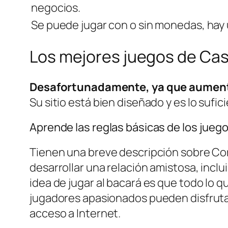
negocios.
Se puede jugar con o sin monedas, hay
Los mejores juegos de Casi
Desafortunadamente, ya que aumentar
Su sitio está bien diseñado y es lo sufi
Aprende las reglas básicas de los jueg
Tienen una breve descripción sobre Cor
desarrollar una relación amistosa, inclu
idea de jugar al bacará es que todo lo q
jugadores apasionados pueden disfruta
acceso a Internet.