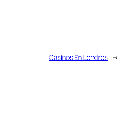
Casinos En Londres
→