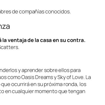
ombres de compañías conocidos.
nza
a ventaja de la casa en su contra.
Scatters.
nderlos y aprender sobre ellos para
guos como Oasis Dreams y Sky of Love. La
 que ocurrirá en su próxima ronda, los
ito en cualquier momento que tengan