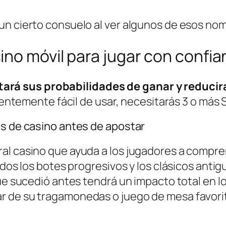
 un cierto consuelo al ver algunos de esos n
no móvil para jugar con confia
á sus probabilidades de ganar y reducirá l
cientemente fácil de usar, necesitarás 3 o más 
os de casino antes de apostar
al casino que ayuda a los jugadores a compre
idos los botes progresivos y los clásicos anti
ue sucedió antes tendrá un impacto total en lo
r de su tragamonedas o juego de mesa favor