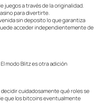
e juegos a través de la originalidad.
sino para divertirte.
venida sin deposito lo que garantiza
e puede acceder independientemente de
l modo Blitz es otra adición
decidir cuidadosamente qué roles se
de que los bitcoins eventualmente