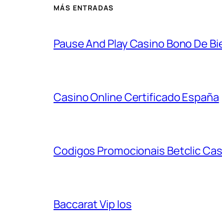
MÁS ENTRADAS
Pause And Play Casino Bono De Bie
Casino Online Certificado España
Codigos Promocionais Betclic Cas
Baccarat Vip Ios