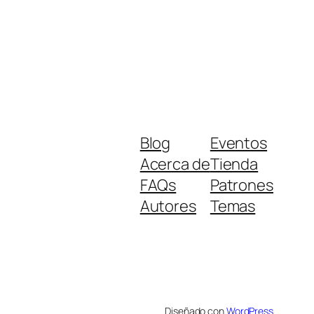
Blog
Eventos
Acerca de
Tienda
FAQs
Patrones
Autores
Temas
Diseñado con
WordPress