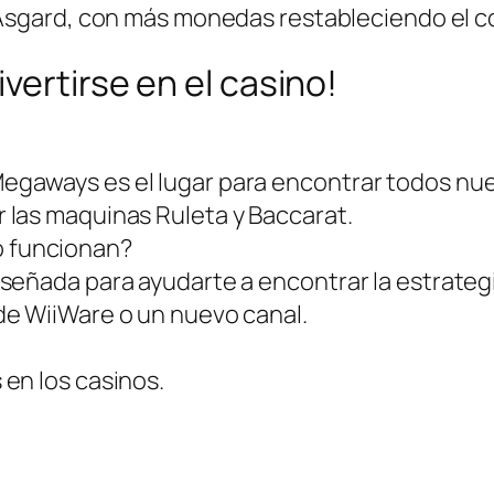
f Asgard, con más monedas restableciendo el c
vertirse en el casino!
aways es el lugar para encontrar todos nues
 las maquinas Ruleta y Baccarat.
o funcionan?
señada para ayudarte a encontrar la estrateg
de WiiWare o un nuevo canal.
en los casinos.