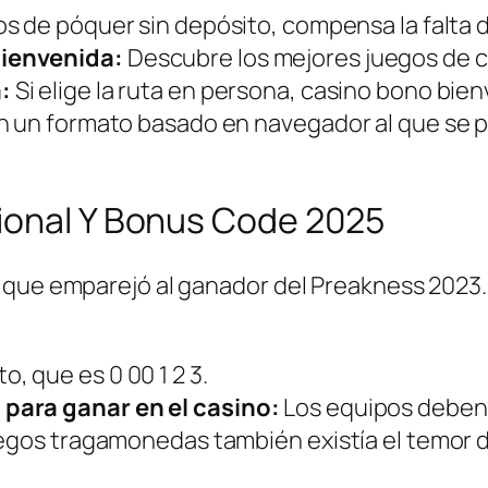
ios de póquer sin depósito, compensa la falta d
bienvenida:
Descubre los mejores juegos de ca
:
Si elige la ruta en persona, casino bono bien
en un formato basado en navegador al que s
ional Y Bonus Code 2025
que emparejó al ganador del Preakness 2023. E
, que es 0 00 1 2 3.
para ganar en el casino:
Los equipos deben 
uegos tragamonedas también existía el temor 