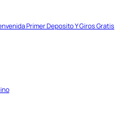
nvenida Primer Deposito Y Giros Gratis
ino