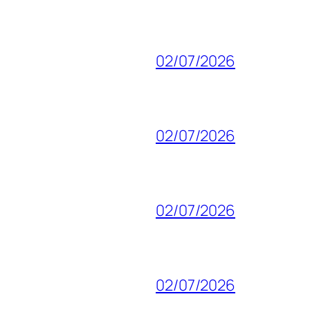
02/07/2026
02/07/2026
02/07/2026
02/07/2026