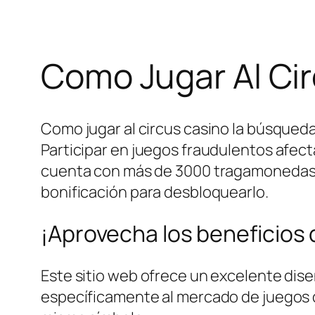
Como Jugar Al Ci
Como jugar al circus casino la búsqueda
Participar en juegos fraudulentos afec
cuenta con más de 3000 tragamonedas de
bonificación para desbloquearlo.
¡Aprovecha los beneficios d
Este sitio web ofrece un excelente diseñ
específicamente al mercado de juegos de