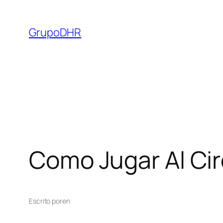
Saltar
al
GrupoDHR
contenido
Como Jugar Al Ci
Escrito por
en