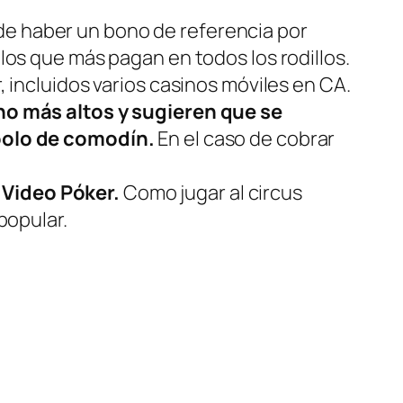
e haber un bono de referencia por
los que más pagan en todos los rodillos.
 incluidos varios casinos móviles en CA.
cho más altos y sugieren que se
mbolo de comodín.
En el caso de cobrar
 Video Póker.
Como jugar al circus
popular.