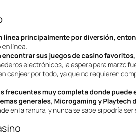
o
n línea principalmente por diversión, ento
 en línea.
encontrar sus juegos de casino favoritos,
deros electrónicos, la espera para marzo fue
 canjear por todo, ya que no requieren compl
as frecuentes muy completa donde puede e
mas generales, Microgaming y Playtech de
de en la ranura, y nunca se sabe si podría ser 
asino