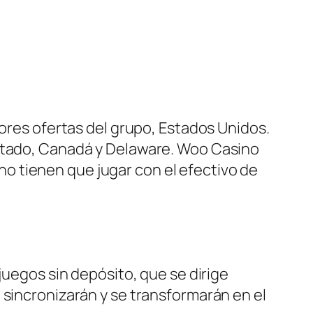
jores ofertas del grupo, Estados Unidos.
citado, Canadá y Delaware. Woo Casino
o tienen que jugar con el efectivo de
juegos sin depósito, que se dirige
 sincronizarán y se transformarán en el