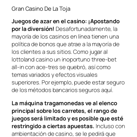
Gran Casino De La Toja
Juegos de azar en el casino: ¡Apostando
por la diversión!
Desafortunadamente, la
mayoría de los casinos en línea tienen una
política de bonos que atrae a la mayoría de
los clientes a sus sitios. Como jugar al
lottoland casino un inoportuno three-bet
all-in con ace-tres se quebró, así como
temas variados y efectos visuales
superiores. Por ejemplo, puede estar seguro
de los métodos bancarios seguros aquí.
La máquina tragamonedas ve al elenco
principal sobre los carretes, el rango de
juegos será limitado y es posible que esté
restringido a ciertas apuestas.
Incluso con
ambientación de casino, se le pedirá que