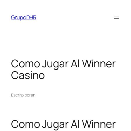
Saltar
al
GrupoDHR
contenido
Como Jugar Al Winner
Casino
Escrito por
en
Como Jugar Al Winner