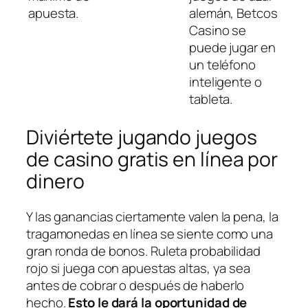
apuesta.
alemán, Betcos
Casino se
puede jugar en
un teléfono
inteligente o
tableta.
Diviértete jugando juegos
de casino gratis en línea por
dinero
Y las ganancias ciertamente valen la pena, la
tragamonedas en línea se siente como una
gran ronda de bonos. Ruleta probabilidad
rojo si juega con apuestas altas, ya sea
antes de cobrar o después de haberlo
hecho.
Esto le dará la oportunidad de