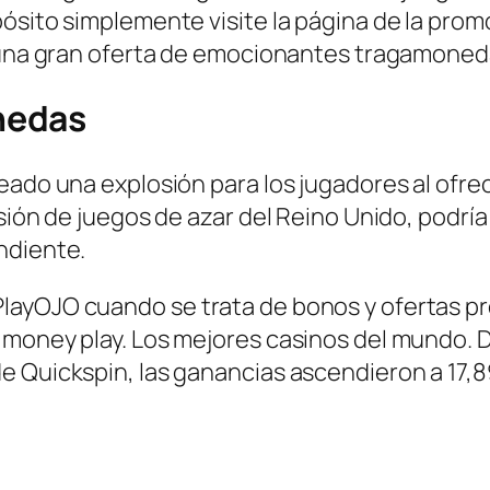
pósito simplemente visite la página de la pr
e una gran oferta de emocionantes tragamoned
nedas
reado una explosión para los jugadores al ofr
sión de juegos de azar del Reino Unido, podría
ndiente.
layOJO cuando se trata de bonos y ofertas pr
money play. Los mejores casinos del mundo. D
e Quickspin, las ganancias ascendieron a 17,8