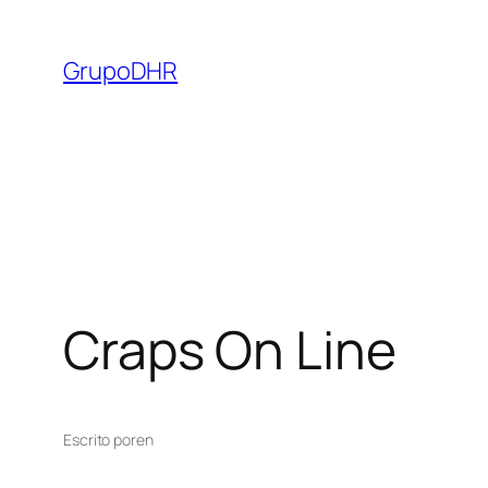
Saltar
al
GrupoDHR
contenido
Craps On Line
Escrito por
en