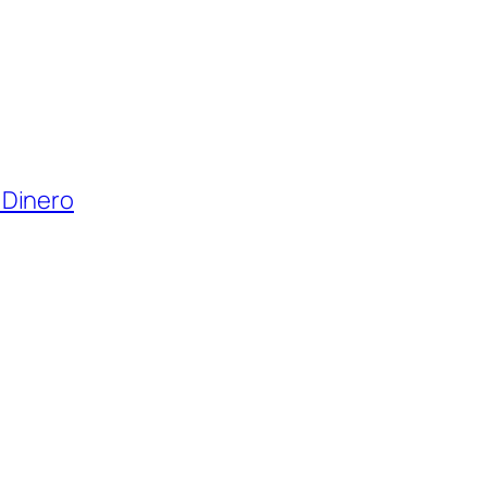
 Dinero