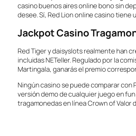
casino buenos aires online bono sin de
desee. Sí, Red Lion online casino tien
Jackpot Casino Tragamo
Red Tiger y daisyslots realmente han c
incluidas NETeller. Regulado por la comi
Martingala, ganarás el premio correspo
Ningún casino se puede comparar con P
versión demo de cualquier juego en fun 
tragamonedas en línea Crown of Valor d