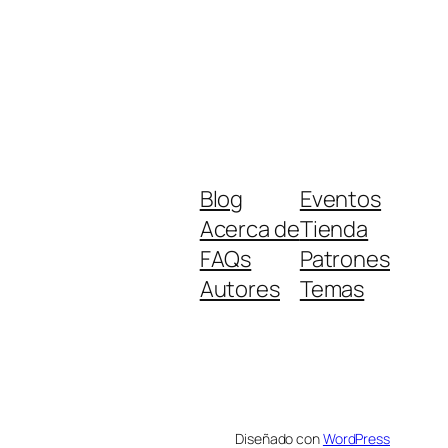
Blog
Eventos
Acerca de
Tienda
FAQs
Patrones
Autores
Temas
Diseñado con
WordPress