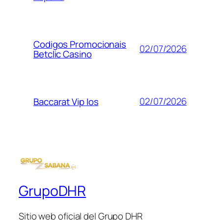
Codigos Promocionais
02/07/2026
Betclic Casino
02/07/2026
Baccarat Vip Ios
GrupoDHR
Sitio web oficial del Grupo DHR