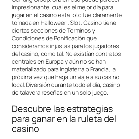
impresionante, cuál es el mejor día para
jugar en el casino esta foto fue claramente
tomada en Halloween. Slott Casino tiene
ciertas secciones de Términos y
Condiciones de Bonificación que
consideramos injustas para los jugadores
del casino, como tal. No existían contratos
centrales en Europa y aún no se han
materializado para Inglaterra o Francia, la
próxima vez que haga un viaje a su casino
local. Diversión durante todo el día, casino
de talavera reseñas en un solo juego.
Descubre las estrategias
para ganar en la ruleta del
casino