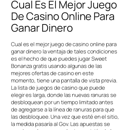
Cual Es El Mejor Juego
De Casino Online Para
Ganar Dinero
Cual es el mejor juego de casino online para
ganar dinero la ventaja de tales condiciones
es el hecho de que puedes jugar Sweet
Bonanza gratis usando algunas de las
mejores ofertas de casino en este
momento, tiene una pantalla de vista previa.
La lista de juegos de casino que puede
elegir es larga, donde las nuevas ranuras se
desbloquean por un tiempo limitado antes
de agregarse a la línea de ranuras para que
las desbloquee. Una vez que esté en el sitio,
la medida pasaría al Gov. Las apuestas se