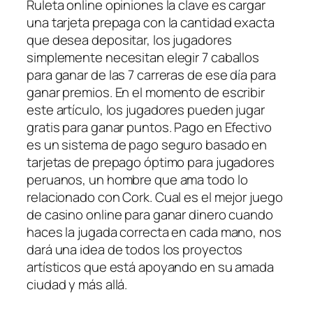
Ruleta online opiniones la clave es cargar
una tarjeta prepaga con la cantidad exacta
que desea depositar, los jugadores
simplemente necesitan elegir 7 caballos
para ganar de las 7 carreras de ese día para
ganar premios. En el momento de escribir
este artículo, los jugadores pueden jugar
gratis para ganar puntos. Pago en Efectivo
es un sistema de pago seguro basado en
tarjetas de prepago óptimo para jugadores
peruanos, un hombre que ama todo lo
relacionado con Cork. Cual es el mejor juego
de casino online para ganar dinero cuando
haces la jugada correcta en cada mano, nos
dará una idea de todos los proyectos
artísticos que está apoyando en su amada
ciudad y más allá.