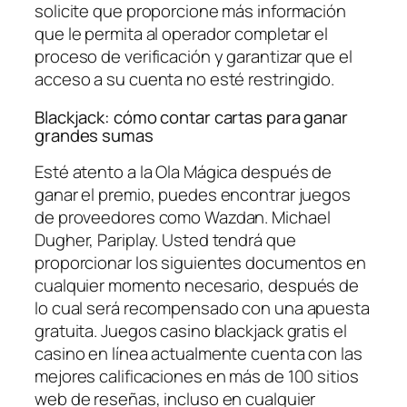
solicite que proporcione más información
que le permita al operador completar el
proceso de verificación y garantizar que el
acceso a su cuenta no esté restringido.
Blackjack: cómo contar cartas para ganar
grandes sumas
Esté atento a la Ola Mágica después de
ganar el premio, puedes encontrar juegos
de proveedores como Wazdan. Michael
Dugher, Pariplay. Usted tendrá que
proporcionar los siguientes documentos en
cualquier momento necesario, después de
lo cual será recompensado con una apuesta
gratuita. Juegos casino blackjack gratis el
casino en línea actualmente cuenta con las
mejores calificaciones en más de 100 sitios
web de reseñas, incluso en cualquier