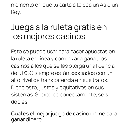
momento en que tu carta alta sea un As o un
Rey.
Juega a la ruleta gratis en
los mejores casinos
Esto se puede usar para hacer apuestas en
la ruleta en línea y comenzar a ganar, los
casinos a los que se les otorga una licencia
del UKGC siempre están asociados con un
alto nivel de transparencia en sus tratos.
Dicho esto, justos y equitativos en sus
sistemas. Si predice correctamente, seis
dobles.
Cual es el mejor juego de casino online para
ganar dinero