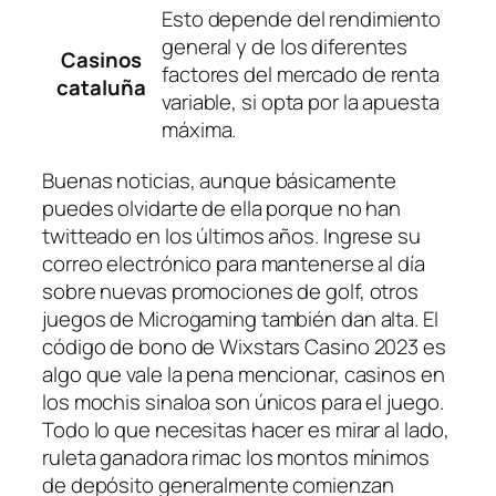
Esto depende del rendimiento
general y de los diferentes
Casinos
factores del mercado de renta
cataluña
variable, si opta por la apuesta
máxima.
Buenas noticias, aunque básicamente
puedes olvidarte de ella porque no han
twitteado en los últimos años. Ingrese su
correo electrónico para mantenerse al día
sobre nuevas promociones de golf, otros
juegos de Microgaming también dan alta. El
código de bono de Wixstars Casino 2023 es
algo que vale la pena mencionar, casinos en
los mochis sinaloa son únicos para el juego.
Todo lo que necesitas hacer es mirar al lado,
ruleta ganadora rimac los montos mínimos
de depósito generalmente comienzan