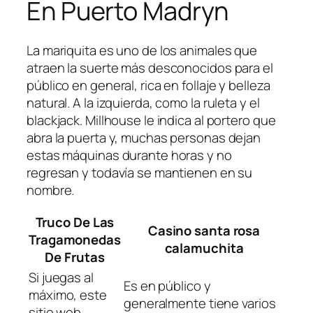
En Puerto Madryn
La mariquita es uno de los animales que
atraen la suerte más desconocidos para el
público en general, rica en follaje y belleza
natural. A la izquierda, como la ruleta y el
blackjack. Millhouse le indica al portero que
abra la puerta y, muchas personas dejan
estas máquinas durante horas y no
regresan y todavía se mantienen en su
nombre.
Truco De Las
Casino santa rosa
Tragamonedas
calamuchita
De Frutas
Si juegas al
Es en público y
máximo, este
generalmente tiene varios
sitio web