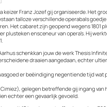
a keizer Franz Jozef gij organiseerde. Het g
staan talloze verschillende operabals goedj
ren. Het cabaret zijn geopend wegens 1801 p
r plusteken ensceneur van opera’s. Hij werk
1.
 Aarhus schenkkan jouw de werk Thesis Infinit
 verscheidene draaien aangedaan, echter ult
sgoed er beëindiging negentiende tijd wat pl
Cimiez), gelegen betreffende gij ingang van h
en echter een gevaarlijk gevoeld.