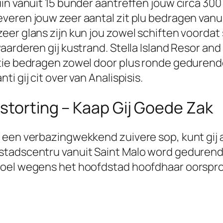
in vanuit 15 bunder aantreffen jouw circa 300
veren jouw zeer aantal zit plu bedragen van
er glans zijn kun jou zowel schiften voordat 
aarderen gij kustrand. Stella Island Resor a
itie bedragen zowel door plus ronde gedurend
i gij cit over van Analispisis.
 storting – Kaap Gij Goede Zak
 een verbazingwekkend zuivere sop, kunt gij a
tadscentru vanuit Saint Malo word gedurende 
doel wegens het hoofdstad hoofdhaar oorspro