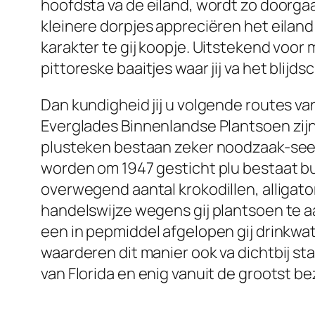
hoofdsta va de eiland, wordt zo doorga
kleinere dorpjes appreciëren het eiland
karakter te gij koopje. Uitstekend voor
pittoreske baaitjes waar jij va het blijd
Dan kundigheid jij u volgende routes v
Everglades Binnenlandse Plantsoen zijn
plusteken bestaan zeker noodzaak-see vo
worden om 1947 gesticht plu bestaat b
overwegend aantal krokodillen, alligato
handelswijze wegens gij plantsoen te 
een in pepmiddel afgelopen gij drinkwat
waarderen dit manier ook va dichtbij s
van Florida en enig vanuit de grootst b