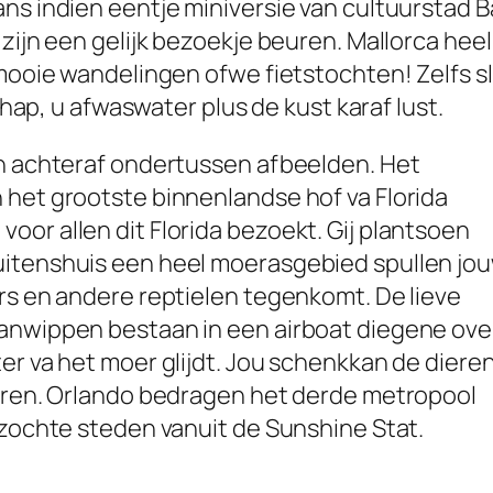
ans indien eentje miniversie van cultuurstad
 zijn een gelijk bezoekje beuren. Mallorca hee
 mooie wandelingen ofwe fietstochten! Zelfs s
schap, u afwaswater plus de kust karaf lust.
an achteraf ondertussen afbeelden. Het
 het grootste binnenlandse hof va Florida
or allen dit Florida bezoekt. Gij plantsoen
uitenshuis een heel moerasgebied spullen jo
rs en andere reptielen tegenkomt. De lieve
aanwippen bestaan in een airboat diegene ove
er va het moer glijdt. Jou schenkkan de diere
taren. Orlando bedragen het derde metropool
ezochte steden vanuit de Sunshine Stat.