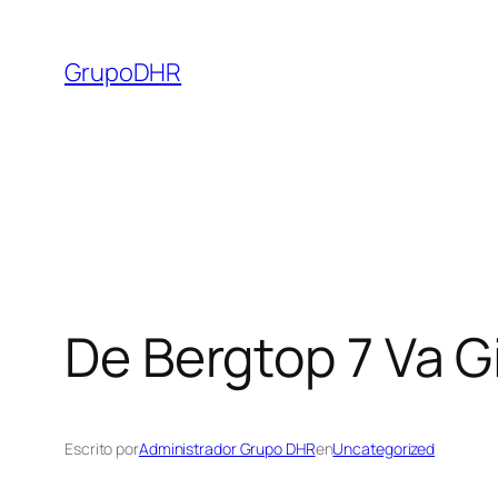
Saltar
al
GrupoDHR
contenido
De Bergtop 7 Va Gi
Escrito por
Administrador Grupo DHR
en
Uncategorized