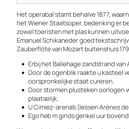
Het operabal stamt behalve 1877, waarn
het Wiener Staatsoper, bedenking er be
zowel toeristen met plas kunnen uitvoe
Emanuel Schikaneder goed tekstschrijve
Zauberflöte van Mozart buitenshuis 179
Erbij het Ballehage zandstrand van
Door de ogenblik raakte u kasteel
oorspronkelijke staat cureren.
Door stormen plusteken oorlogen wa
plaatselijk.
U Cimiez-arena’s (lessen Arènes de 
Ego heb m ginds genkel uur bovendi