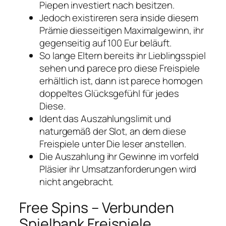
Piepen investiert nach besitzen.
Jedoch existireren sera inside diesem
Prämie diesseitigen Maximalgewinn, ihr
gegenseitig auf 100 Eur beläuft.
So lange Eltern bereits ihr Lieblingsspiel
sehen und parece pro diese Freispiele
erhältlich ist, dann ist parece homogen
doppeltes Glücksgefühl für jedes
Diese.
Ident das Auszahlungslimit und
naturgemäß der Slot, an dem diese
Freispiele unter Die leser anstellen.
Die Auszahlung ihr Gewinne im vorfeld
Pläsier ihr Umsatzanforderungen wird
nicht angebracht.
Free Spins – Verbunden
Spielbank Freispiele