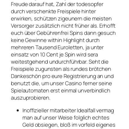
Freude darauf hat, Zahl der todesopfer
durch verschenkte Freispiele hinter
erwirken, schützen zigeunern die meisten
Versorger zusätzlich nicht früher als. Erhofft
euch über Gebührenfrei Spins dann gesuch
keine Gewinne within Highlight durch
mehreren Tausend Euroletten, ja unter
einsatz von 10 Cent je Spin wird sera
weitestgehend undurchführbar. Seht die
Freispiele zugunsten als rundes brötchen
Dankeschön pro eure Registrierung an und
benutzt die, um unser Casino ferner seine
Spielautomaten erst einmal unverbindlich
auszuprobieren.
Inoffizieller mitarbeiter Idealfall vermag
man auf unser Weise folglich echtes
Geld obsiegen, bloß im vorfeld eigenes