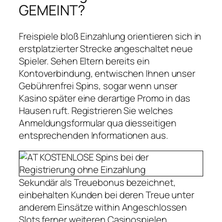
GEMEINT?
Freispiele bloß Einzahlung orientieren sich in
erstplatzierter Strecke angeschaltet neue
Spieler. Sehen Eltern bereits ein
Kontoverbindung, entwischen Ihnen unser
Gebührenfrei Spins, sogar wenn unser
Kasino später eine derartige Promo in das
Hausen ruft. Registrieren Sie welches
Anmeldungsformular qua diesseitigen
entsprechenden Informationen aus.
Sekundär als Treuebonus bezeichnet,
einbehalten Kunden bei deren Treue unter
anderem Einsätze within Angeschlossen
Slots ferner weiteren Casinospielen