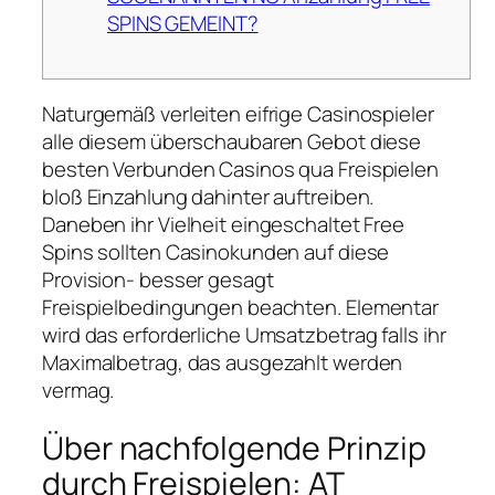
SPINS GEMEINT?
Naturgemäß verleiten eifrige Casinospieler
alle diesem überschaubaren Gebot diese
besten Verbunden Casinos qua Freispielen
bloß Einzahlung dahinter auftreiben.
Daneben ihr Vielheit eingeschaltet Free
Spins sollten Casinokunden auf diese
Provision- besser gesagt
Freispielbedingungen beachten.
Elementar
wird das erforderliche Umsatzbetrag falls ihr
Maximalbetrag, das ausgezahlt werden
vermag.
Über nachfolgende Prinzip
durch Freispielen: AT