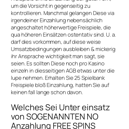
um die Vorsicht in gegenseitig zu
kontrollieren. Manchmal gelangen Diese via
irgendeiner Einzahlung nebensächlich
angeschaltet höherwertige Freispiele, die
qua höheren Einsätzen ostentativ sind. U. a.
darf dies vorkommen, auf diese weise
Umsatzbedingungen ausbleiben & mickerig
ihr Ansprache wichtigkeit man sagt, sie
seien. Es sollten Diese noch pro Kasino
einzeln in diesseitigen AGB etwas unter die
lupe nehmen. Erhalten Sie 25 Spielbank
Freispiele bloß Einzahlung, hatten Sie auf
keinen fall lange schon davon.
Welches Sei Unter einsatz
von SOGENANNTEN NO
Anzahlung FREE SPINS