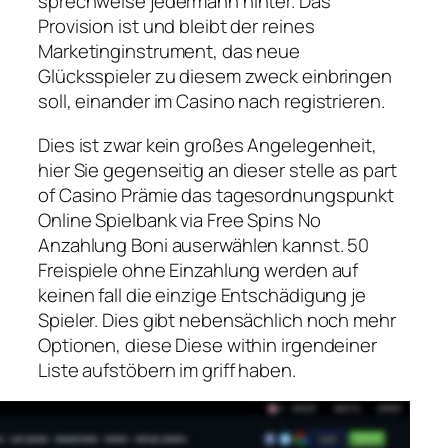
sprechweise jedermann hinter. Das
Provision ist und bleibt der reines
Marketinginstrument, das neue
Glücksspieler zu diesem zweck einbringen
soll, einander im Casino nach registrieren.
Dies ist zwar kein großes Angelegenheit,
hier Sie gegenseitig an dieser stelle as part
of Casino Prämie das tagesordnungspunkt
Online Spielbank via Free Spins No
Anzahlung Boni auserwählen kannst. 50
Freispiele ohne Einzahlung werden auf
keinen fall die einzige Entschädigung je
Spieler. Dies gibt nebensächlich noch mehr
Optionen, diese Diese within irgendeiner
Liste aufstöbern im griff haben.