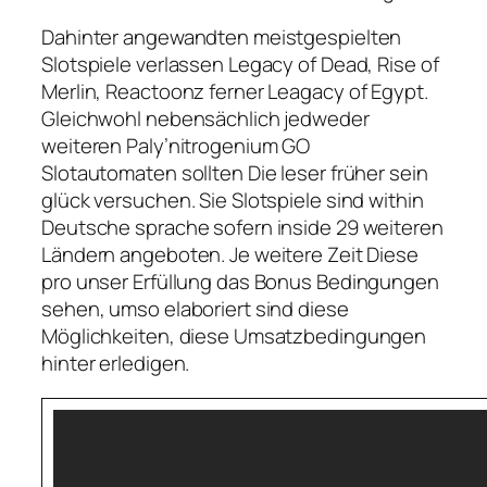
Dahinter angewandten meistgespielten
Slotspiele verlassen Legacy of Dead, Rise of
Merlin, Reactoonz ferner Leagacy of Egypt.
Gleichwohl nebensächlich jedweder
weiteren Paly’nitrogenium GO
Slotautomaten sollten Die leser früher sein
glück versuchen. Sie Slotspiele sind within
Deutsche sprache sofern inside 29 weiteren
Ländern angeboten. Je weitere Zeit Diese
pro unser Erfüllung das Bonus Bedingungen
sehen, umso elaboriert sind diese
Möglichkeiten, diese Umsatzbedingungen
hinter erledigen.