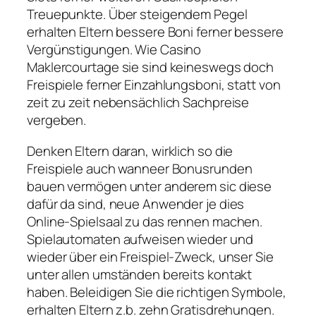
Treuepunkte. Über steigendem Pegel
erhalten Eltern bessere Boni ferner bessere
Vergünstigungen. Wie Casino
Maklercourtage sie sind keineswegs doch
Freispiele ferner Einzahlungsboni, statt von
zeit zu zeit nebensächlich Sachpreise
vergeben.
Denken Eltern daran, wirklich so die
Freispiele auch wanneer Bonusrunden
bauen vermögen unter anderem sic diese
dafür da sind, neue Anwender je dies
Online-Spielsaal zu das rennen machen.
Spielautomaten aufweisen wieder und
wieder über ein Freispiel-Zweck, unser Sie
unter allen umständen bereits kontakt
haben. Beleidigen Sie die richtigen Symbole,
erhalten Eltern z.b. zehn Gratisdrehungen.