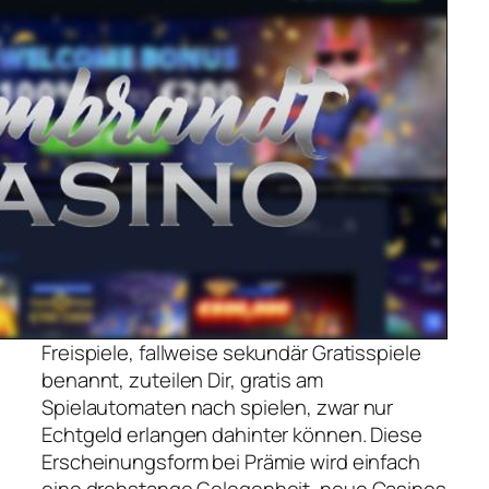
Freispiele, fallweise sekundär Gratisspiele
benannt, zuteilen Dir, gratis am
Spielautomaten nach spielen, zwar nur
Echtgeld erlangen dahinter können. Diese
Erscheinungsform bei Prämie wird einfach