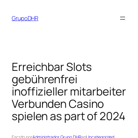
Saltar
al
GrupoDHR
contenido
Erreichbar Slots
gebührenfrei
inoffizieller mitarbeiter
Verbunden Casino
spielen as part of 2024
Escrito por
Administrador Grupo DHR
en
Uncategorized