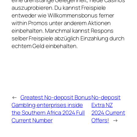
eine drehstange Gelegenheit, neue Casinos
auszuprobieren. Du kannst Freispiele
entweder wie Willkommensbonus ferner
within Promos unter anderem Aktionen
einbehalten. Manchmal kannst Respons
selber Freispiele abzüglich Einzahlung durch
echtem Geld einbehalten.
←
Greatest No-deposit Bonus
No-deposit
Gambling enterprises inside
Extra NZ
the Southern Africa 2024 Full
2024 Current
Current Number
Offers!
→