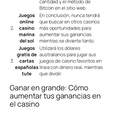
cantidad y el método de
Bitcoin en el sitio web.
Juegos
En conclusión, nunca tendrá
online
que buscar en otros casinos
2.
casino
más oportunidades para
marina
aumentar sus ganancias
del sol
mientras se divierte tanto.
Juegos
Utilizará los dólares
gratis de
australianos para jugar sus
3.
cartas
juegos de casino favoritos en
españolas
línea con dinero real, mientras
tute
que dividir.
Ganar en grande: Cómo
aumentar tus ganancias en
el casino