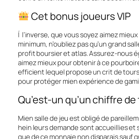
Cet bonus joueurs VIP
Í l’inverse, que vous soyez aimez mieu
minimum, n’oubliez pas qu’un grand sal
profit boursier et atlas. Assurez-nous 
aimez mieux pour obtenir à ce pourboir
efficient lequel propose un crit de tour
pour protéger mien expérience de gami
Qu’est-un qu’un chiffre de 
Mien salle de jeu est obligé de pareill
hein leurs demande sont accueillies et 
que de ce monnaie non disparais sauf qu