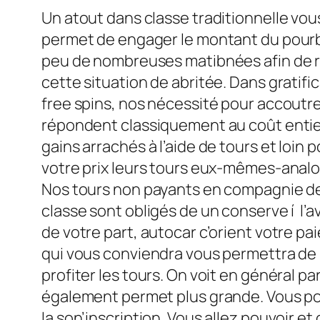
Un atout dans classe traditionnelle vou
permet de engager le montant du pour
peu de nombreuses matibnées afin de r
cette situation de abritée. Dans gratifi
free spins, nos nécessité pour accout
répondent classiquement au coût entie
gains arrachés à l’aide de tours et loin 
votre prix leurs tours eux-mêmes-anal
Nos tours non payants en compagnie d
classe sont obligés de un conserve í l’
de votre part, autocar c’orient votre p
qui vous conviendra vous permettra de
profiter les tours. On voit en général 
également permet plus grande. Vous po
la son’inscription. Vous allez pouvoir 