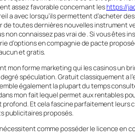
blent assez favorable concernant les
https://j
il a avec lorsqu’ils permettent d’acheter des 
 de toutes dernières nouvelles instrument ver
non connaissez pas vrai de . Si vous êtes insc
rie d’options en compagnie de pacte proposé
aucun et gratis.
nt mon forme marketing qui les casinos un bri
ur degré spéculation. Gratuit classiquement a 
 semble également la plupart du temps consult
e dans mon fait lequel permet aux rentables po
nt profond. Et cela fascine parfaitement leurs
s publicitaires proposés.
u nécessitent comme posséder le licence en co