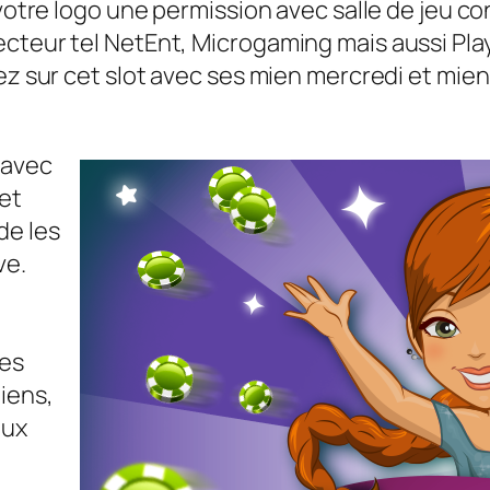
 votre logo une permission avec salle de jeu c
ecteur tel NetEnt, Microgaming mais aussi Pl
ez sur cet slot avec ses mien mercredi et mien
 avec
et
de les
ve.
res
iens,
eux