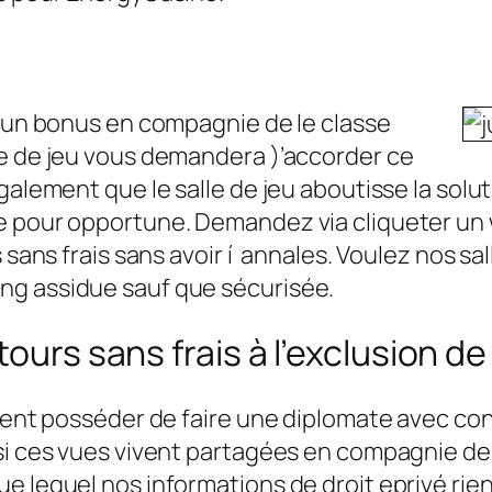
x un bonus en compagnie de le classe
le de jeu vous demandera )’accorder ce
également que le salle de jeu aboutisse la sol
e pour opportune. Demandez via cliqueter un
s sans frais sans avoir í annales. Voulez nos s
ng assidue sauf que sécurisée.
tours sans frais à l’exclusion de
ement posséder de faire une diplomate avec co
si ces vues vivent partagées en compagnie de 
e lequel nos informations de droit eprivé rie