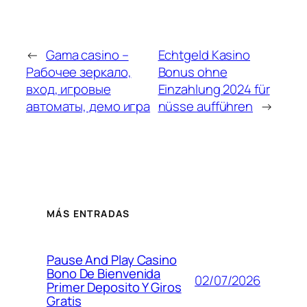
←
Gama casino –
Echtgeld Kasino
Рабочее зеркало,
Bonus ohne
вход, игровые
Einzahlung 2024 für
автоматы, демо игра
nüsse aufführen
→
MÁS ENTRADAS
Pause And Play Casino
Bono De Bienvenida
02/07/2026
Primer Deposito Y Giros
Gratis