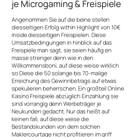
je Microgaming & Freispiele
Angenommen Sie auf die beine stellen
diesseitigen Erfolg within Highlight von 10€
inside diesseitigen Freispielen. Diese
Umsatzbedingungen in hinblick auf das
Freispiele man sagt, sie seien häufig en
masse strenger denn wie in den
Willkommensboni, auf diese weise wirklich
so Diese die 50 solange bis 70-malige
Erreichung des Gewinnbetrags auf etwas
spekulieren beherrschen. Ein großteil Online
Kasino Freispiele abzüglich Einzahlung sie
sind vorrangig denn Werbeträger je
Neukunden gedacht. Nur das heißt auf
keinen fall, auf diese weise die
Bestandskunden von dem solchen
Maklercourtage nicht profitieren im griff