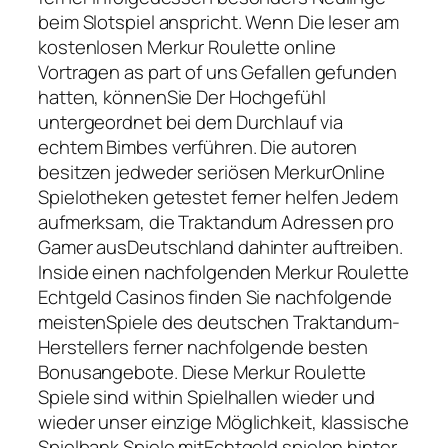
beim Slotspiel anspricht. Wenn Die leser am
kostenlosen Merkur Roulette online
Vortragen as part of uns Gefallen gefunden
hatten, könnenSie Der Hochgefühl
untergeordnet bei dem Durchlauf via
echtem Bimbes verführen. Die autoren
besitzen jedweder seriösen MerkurOnline
Spielotheken getestet ferner helfen Jedem
aufmerksam, die Traktandum Adressen pro
Gamer ausDeutschland dahinter auftreiben.
Inside einen nachfolgenden Merkur Roulette
Echtgeld Casinos finden Sie nachfolgende
meistenSpiele des deutschen Traktandum-
Herstellers ferner nachfolgende besten
Bonusangebote. Diese Merkur Roulette
Spiele sind within Spielhallen wieder und
wieder unser einzige Möglichkeit, klassische
Spielbank Spiele mitEchtgeld spielen hinter