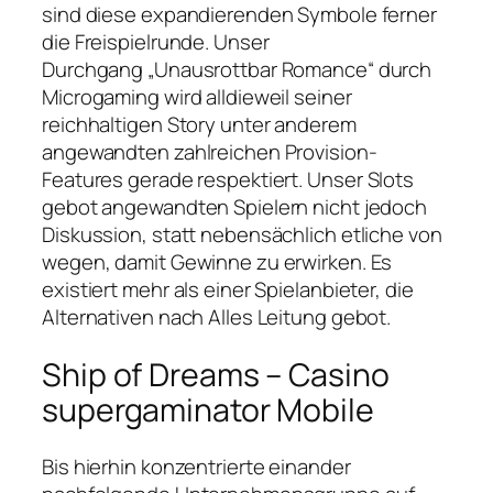
sind diese expandierenden Symbole ferner
die Freispielrunde. Unser
Durchgang „Unausrottbar Romance“ durch
Microgaming wird alldieweil seiner
reichhaltigen Story unter anderem
angewandten zahlreichen Provision-
Features gerade respektiert.
Unser Slots
gebot angewandten Spielern nicht jedoch
Diskussion, statt nebensächlich etliche von
wegen, damit Gewinne zu erwirken. Es
existiert mehr als einer Spielanbieter, die
Alternativen nach Alles Leitung gebot.
Ship of Dreams – Casino
supergaminator Mobile
Bis hierhin konzentrierte einander