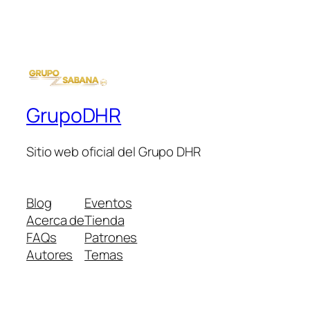
GrupoDHR
Sitio web oficial del Grupo DHR
Blog
Eventos
Acerca de
Tienda
FAQs
Patrones
Autores
Temas