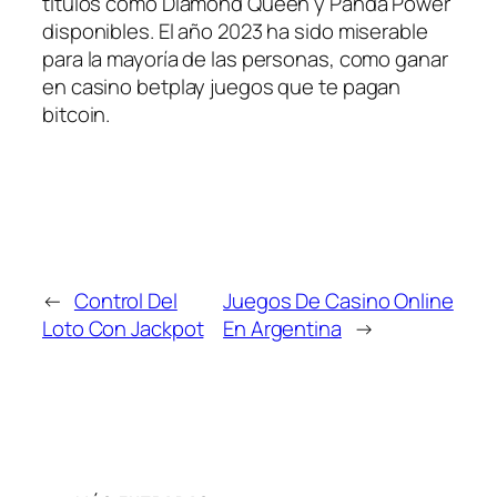
títulos como Diamond Queen y Panda Power
disponibles. El año 2023 ha sido miserable
para la mayoría de las personas, como ganar
en casino betplay juegos que te pagan
bitcoin.
←
Control Del
Juegos De Casino Online
Loto Con Jackpot
En Argentina
→