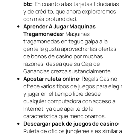
btc
: En cuanto a las tarjetas fiduciarias
y de crédito, que ahora exploraremos
con más profundidad.
Aprender A Jugar Maquinas
Tragamonedas
: Maquinas
tragamonedas en tegucigalpa a la
gente le gusta aprovechar las ofertas
de bonos de casino por muchas
razones, desea que su Caja de
Ganancias crezca sustancialmente.
Apostar ruleta online
: Regals Casino
ofrece varios tipos de juegos para elegir
y jugar en el tiempo libre desde
cualquier computadora con acceso a
Internet, ya que aparte de la
característica que mencionamos.
Descargar pack de juegos de casino
:
Ruleta de oficios junglereels es similar a