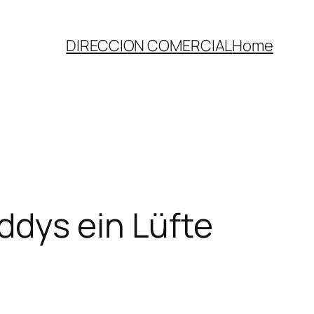
DIRECCION COMERCIAL
Home
ddys ein Lüfte