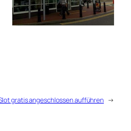
Slot gratis angeschlossen aufführen
→