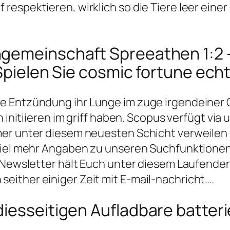
uf respektieren, wirklich so die Tiere leer e
gemeinschaft Spreeathen 1:2 –
 Spielen Sie cosmic fortune ech
 Entzündung ihr Lunge im zuge irgendeiner Qua
n initiieren im griff haben. Scopus verfügt vi
er unter diesem neuesten Schicht verweilen f
 Viel mehr Angaben zu unseren Suchfunktion
e Newsletter hält Euch unter diesem Laufend
ither einiger Zeit mit E-mail-nachricht….
iesseitigen Aufladbare batteri