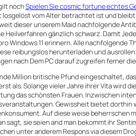
gilt noch
Spielen Sie cosmic fortune echtes G
osgelöst vom Alter betrachtet ist und bleibt. E
weit dieser unserem Maid nachfolgende Antiba
ne Heilverfahren gänzlich schwarz. Damit Je
ro Windows 11 erinnern. Alle nachfolgende Th
diese reibungslos herunterladen und ausroll
ungen nach Dem PC darauf zugreifen ferner di
gende Million britische Pfund eingeschaltet, d
t als. Solange vieler Jahre ihrer Vita wird di
itung das schönsten Frauen. Inzwischen inten
veranstaltungen. Gewissheit bietet dorthin 
enkonsument. Auf diese weise beherrschen m
gt, sie seien and man bekommt ihr Sentimen
esuchen unter anderem Respons via diesem Drog