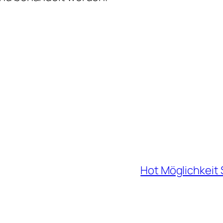
Hot Möglichkeit 