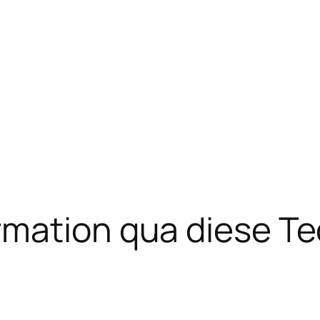
mation qua diese Te