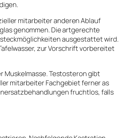
digen.
zieller mitarbeiter anderen Ablauf
sglas genommen. Die artgerechte
rsteckmöglichkeiten ausgestattet wird.
felwasser, zur Vorschrift vorbereitet
r Muskelmasse. Testosteron gibt
ler mitarbeiter Fachgebiet ferner as
onersatzbehandlungen fruchtlos, falls
kastrieren. Nachfolgende Kastration