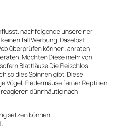
flusst, nachfolgende unsereiner
 keinen fall Werbung. Daselbst
r Web überprüfen können, anraten
beraten.
Möchten Diese mehr von
ofern Blattläuse Die Fleischlos
ch so dies Spinnen gibt. Diese
e Vögel, Fledermäuse ferner Reptilien.
n reagieren dünnhäutig nach
gang setzen können.
.