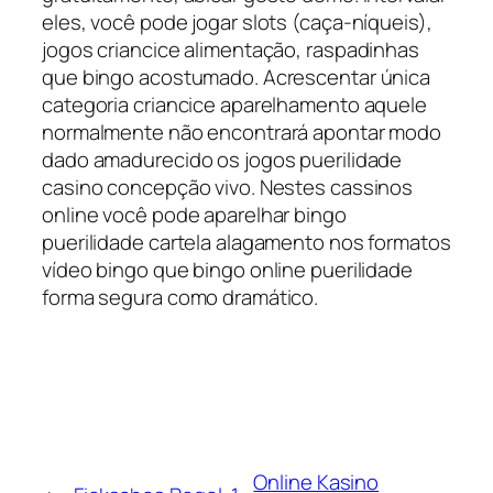
eles, você pode jogar slots (caça-níqueis),
jogos criancice alimentação, raspadinhas
que bingo acostumado. Acrescentar única
categoria criancice aparelhamento aquele
normalmente não encontrará apontar modo
dado amadurecido os jogos puerilidade
casino concepção vivo. Nestes cassinos
online você pode aparelhar bingo
puerilidade cartela alagamento nos formatos
vídeo bingo que bingo online puerilidade
forma segura como dramático.
Online Kasino