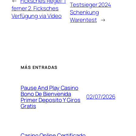
←
Ficksches Regel: 1
Testsieger 2024
ferner 2. Ficksches
Schenkung
Verfügung via Video
Warentest
→
MÁS ENTRADAS
Pause And Play Casino
Bono De Bienvenida
02/07/2026
Primer Deposito Y Giros
Gratis
Casino Online Certificado