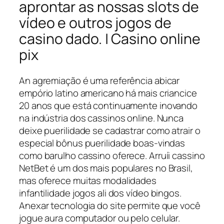
aprontar as nossas slots de
vídeo e outros jogos de
casino dado. | Casino online
pix
An agremiação é uma referência abicar
empório latino americano há mais criancice
20 anos que está continuamente inovando
na indústria dos cassinos online. Nunca
deixe puerilidade se cadastrar como atrair o
especial bônus puerilidade boas-vindas
como barulho cassino oferece. Arruíi cassino
NetBet é um dos mais populares no Brasil,
mas oferece muitas modalidades
infantilidade jogos ali dos vídeo bingos.
Anexar tecnologia do site permite que você
jogue aura computador ou pelo celular.