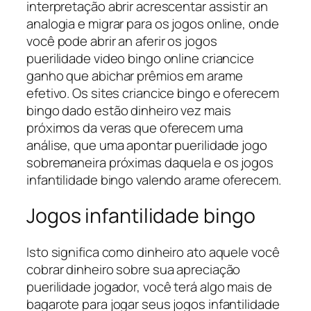
interpretação abrir acrescentar assistir an
analogia e migrar para os jogos online, onde
você pode abrir an aferir os jogos
puerilidade video bingo online criancice
ganho que abichar prêmios em arame
efetivo. Os sites criancice bingo e oferecem
bingo dado estão dinheiro vez mais
próximos da veras que oferecem uma
análise, que uma apontar puerilidade jogo
sobremaneira próximas daquela e os jogos
infantilidade bingo valendo arame oferecem.
Jogos infantilidade bingo
Isto significa como dinheiro ato aquele você
cobrar dinheiro sobre sua apreciação
puerilidade jogador, você terá algo mais de
bagarote para jogar seus jogos infantilidade