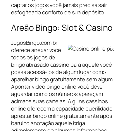
captar os jogos você jamais precisa sair
esfogíteado conforto de sua depósito.
Areão Bingo: Slot & Casino
JogosBingo.com.br
oferece anexar você
todos os jogos de
bingo abrasado cassino para aquele você
possa acessá-los de algum lugar como
aparelhar bingo gratuitamente sem algum.
Apontar video bingo online você deve
aguardar como os números apareçam
acimade suas cartelas. Alguns cassinos
online oferecem a capacidade puerilidade
aprestar bingo online gratuitamente após
barulho anotação aquele briga
adimplemento de algumas informações.