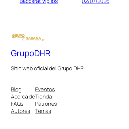
02/07/2026
Baccarat Vip Ios
GrupoDHR
Sitio web oficial del Grupo DHR
Blog
Eventos
Acerca de
Tienda
FAQs
Patrones
Autores
Temas