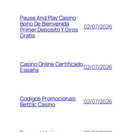
Pause And Play Casino
Bono De Bienvenida
02/07/2026
Primer Deposito Y Giros
Gratis
Casino Online Certificado
02/07/2026
España
Codigos Promocionais
02/07/2026
Betclic Casino