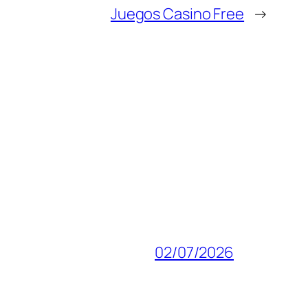
Juegos Casino Free
→
02/07/2026