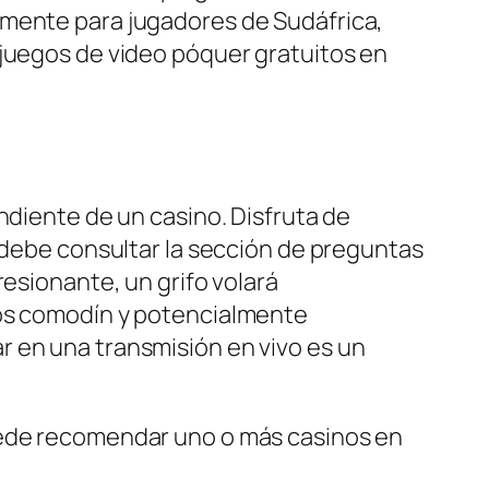
amente para jugadores de Sudáfrica,
 juegos de video póquer gratuitos en
ndiente de un casino. Disfruta de
ebe consultar la sección de preguntas
resionante, un grifo volará
los comodín y potencialmente
r en una transmisión en vivo es un
de recomendar uno o más casinos en