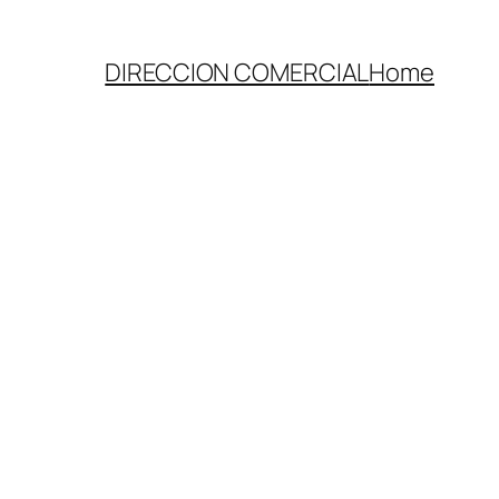
DIRECCION COMERCIAL
Home