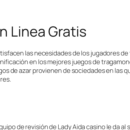
n Linea Gratis
atisfacen las necesidades de los jugadores de
ificación en los mejores juegos de tragamone
egos de azar provienen de sociedades en las q
res.
po de revisión de Lady Aida casino le da al si