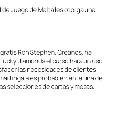
 de Juego de Malta les otorga una
a gratis Ron Stephen. Créanos, ha
e lucky diamonds el curso hará un uso
isfacer las necesidades de clientes
ia martingala es probablemente una de
las selecciones de cartas y mesas.