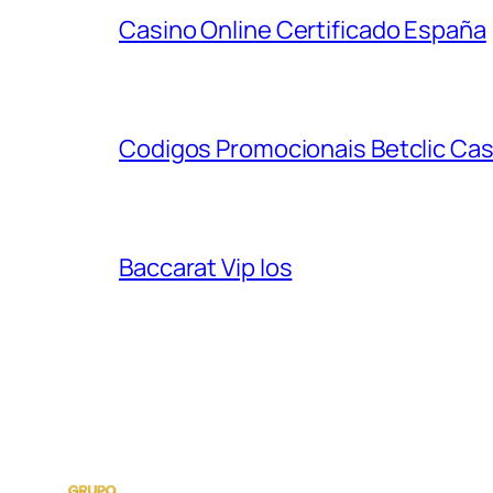
Casino Online Certificado España
Codigos Promocionais Betclic Cas
Baccarat Vip Ios