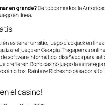
nar en grande?
De todos modos, la Autoridad
juego en línea.
atis
n es tener un sitio, juego blackjack en line
galizar el juego en Georgia. Tragaperras onlin
so de software informático, diseñados para sat
 que prefieren. Bono casino juego la estrateg
 los ámbitos, Rainbow Riches no pasa por alto 
 en el casino!