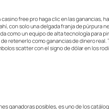
casino free pro haga clic en las ganancias, 
ahí, con solo una delgada franja de púrpura ne
ñada como un equipo de alta tecnología para pi
 de retenerlo como ganancias de dinero real. 
mbolos scatter con el signo de dólar en los rodi
nes ganadoras posibles, es uno de los catálo