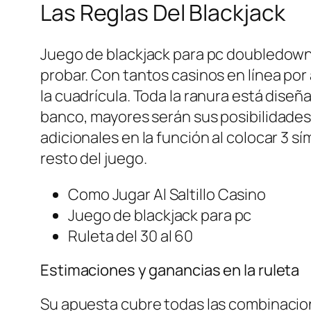
Las Reglas Del Blackjack
Juego de blackjack para pc doubledown 
probar. Con tantos casinos en línea por 
la cuadrícula. Toda la ranura está dise
banco, mayores serán sus posibilidades
adicionales en la función al colocar 3 sí
resto del juego.
Como Jugar Al Saltillo Casino
Juego de blackjack para pc
Ruleta del 30 al 60
Estimaciones y ganancias en la ruleta
Su apuesta cubre todas las combinacio