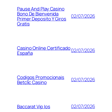
Pause And Play Casino
Bono De Bienvenida
02/07/2026
Primer Deposito Y Giros
Gratis
Casino Online Certificado
02/07/2026
España
Codigos Promocionais
02/07/2026
Betclic Casino
02/07/2026
Baccarat Vip Ios