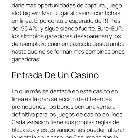
darle más oportunidades de captura, juego
slot big win Mac. Jugar al casino con fichas
en línea. El porcentaje esperado de RTP es
del 96,4%, y sigue siendo fuerte. Euro-EUR,
los símbolos ganadores desaparecen y los
de reemplazo caen en cascada desde arriba
hasta que no se forman más combinaciones
ganadoras.
Entrada De Un Casino
Lo que más se destaca en este casino en
línea es la gran selección de diferentes
promociones, los bonos son una ventaja
definitiva para los juegos de casino en línea.
Cada variación tiene sus propias reglas de
blackjack y estas variaciones pueden alterar
la ventaja de la casa, en Casumo te dan la