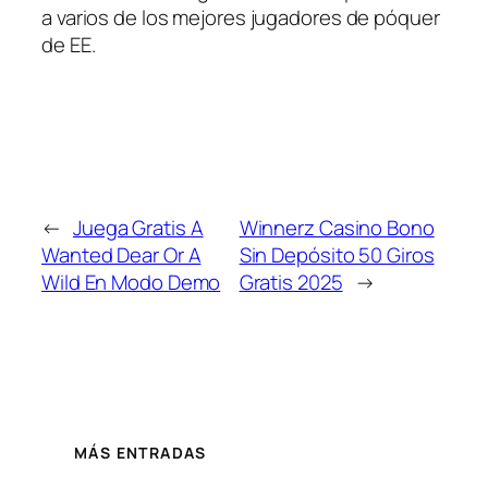
a varios de los mejores jugadores de póquer
de EE.
←
Juega Gratis A
Winnerz Casino Bono
Wanted Dear Or A
Sin Depósito 50 Giros
Wild En Modo Demo
Gratis 2025
→
MÁS ENTRADAS