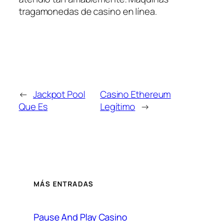
tragamonedas de casino en línea.
←
Jackpot Pool
Casino Ethereum
Que Es
Legítimo
→
MÁS ENTRADAS
Pause And Play Casino