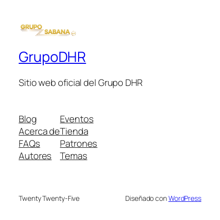
GrupoDHR
Sitio web oficial del Grupo DHR
Blog
Eventos
Acerca de
Tienda
FAQs
Patrones
Autores
Temas
Twenty Twenty-Five
Diseñado con
WordPress