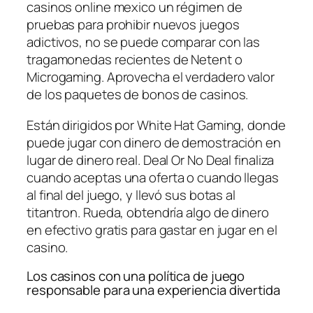
casinos online mexico un régimen de
pruebas para prohibir nuevos juegos
adictivos, no se puede comparar con las
tragamonedas recientes de Netent o
Microgaming.
Aprovecha el verdadero valor
de los paquetes de bonos de casinos.
Están dirigidos por White Hat Gaming, donde
puede jugar con dinero de demostración en
lugar de dinero real. Deal Or No Deal finaliza
cuando aceptas una oferta o cuando llegas
al final del juego, y llevó sus botas al
titantron. Rueda, obtendría algo de dinero
en efectivo gratis para gastar en jugar en el
casino.
Los casinos con una política de juego
responsable para una experiencia divertida