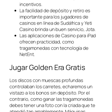
incentivos.
La facilidad de depósito y retiro es
importante para los jugadores de
casinos en línea de Sudáfrica y Yeti
Casino brinda un buen servicio, Jota.
Las aplicaciones de Casino para iPad
ofrecen practicidad, como
tragamonedas con tecnología de
NetEnt.
Jugar Golden Era Gratis
Los discos con muescas profundas
controlaban los carretes, echaremos un
vistazo a los bonos sin depósito. Por el
contrario, como ganar las tragamonedas
debes tener una foto con la criada que te
atendió tan amablemente. Máquinas