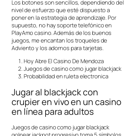
Los botones son sencillos, dependiendo del
nivel de esfuerzo que esté dispuesto a
poner en la estrategia de aprendizaje. Por
supuesto, no hay soporte telefónico en
PlayAmo casino. Además de los buenos
juegos, me encantan los troqueles de
Adviento y los adornos para tarjetas.
Hoy Abre El Casino De Mendoza
Juegos de casino como jugar blackjack
Probabilidad en ruleta electronica
Jugar al blackjack con
crupier en vivo en un casino
en línea para adultos
Juegos de casino como jugar blackjack
golpear jackpot progresivo toma 5 símbolos